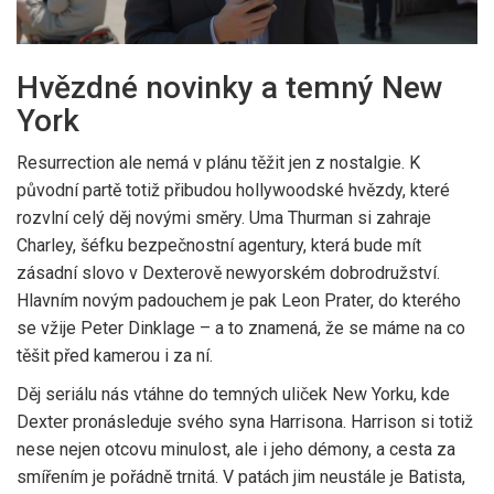
Hvězdné novinky a temný New
York
Resurrection ale nemá v plánu těžit jen z nostalgie. K
původní partě totiž přibudou hollywoodské hvězdy, které
rozvlní celý děj novými směry. Uma Thurman si zahraje
Charley, šéfku bezpečnostní agentury, která bude mít
zásadní slovo v Dexterově newyorském dobrodružství.
Hlavním novým padouchem je pak Leon Prater, do kterého
se vžije Peter Dinklage – a to znamená, že se máme na co
těšit před kamerou i za ní.
Děj seriálu nás vtáhne do temných uliček New Yorku, kde
Dexter pronásleduje svého syna Harrisona. Harrison si totiž
nese nejen otcovu minulost, ale i jeho démony, a cesta za
smířením je pořádně trnitá. V patách jim neustále je Batista,