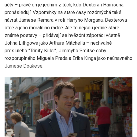
účty – právě on je jedním z těch, kdo Dextera i Harrisona
pronásledují. Vzpomínky na staré časy rozdmýchá také
návrat Jamese Remara v roli Harryho Morgana, Dexterova
otce a jeho morálního rádce. Ale to nejsou jediné staré
známé postavy – přidávají se hvězdní záporáci včetně
Johna Lithgowa jako Arthura Mitchella – nechvalně
proslulého "Trinity Killer", Jimmyho Smitse coby
rozporuplného Miguela Prada a Erika Kinga jako neúnavného
Jamese Doakese.