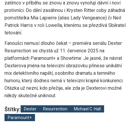
zatímco v příběhu se znovu a znovu vynořují dávní i noví
protivníci. Do dění zasáhnou i Krysten Ritter coby záhadná
pomstitelka Mia Lapierre (alias Lady Vengeance) či Neil
Patrick Harris v roli Lowella, kterému se přezdívá Sběratel
tetování.
Fanoušci nemusí dlouho čekat – premiéra seriálu Dexter:
Resurrection se chystá už 11. července 2025 na
platformách Paramount+ a Showtime. Je jasné, že návrat
Dexterova jména na televizní obrazovku přinese unikátní
mix detektivního napětí, osobního dramatu a temného
humoru, který dodnes nemá v televizní krajině konkurenci.
Otázka už nezní, kdo přežije, ale zda je Dexterovi možné
někdy skutečně uniknout.
Štítky:
Dexter
Resurrection
Michael C. Hall
Paramount+