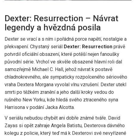
Dexter: Resurrection – Návrat
legendy a hvězdná posila
Dexter se vrací a s ním i pořádná porce napětí, nostalgie a
překvapení. Chystaný seriál
Dexter: Resurrection
právě
potvrdil oficiální obsazení, které potěší nejen fanoušky
původní série. Vrchol ve skvěle obsazené hlavní roli dal
samozřejmě Michael C. Hall, jehož návrat k postavě
chladnokrevného, ale sympaticky rozpolceného sériového
vraha Dextera Morgana vyvolal vlnu vzrušení. Dexter utekl
smrti po těžkém zranění a jeho další kroky vedou do
rušného New Yorku, kde hledá svého ztraceného syna
Harrisona v podání Jacka Alcotta.
V seriálu nebudou chybět ani dobře známé tváře. David
Zayas si opět zahraje Angela Batistu, Dexterova dávného
kolegu z policie, který teď má k Dexterovi své nevyřízené