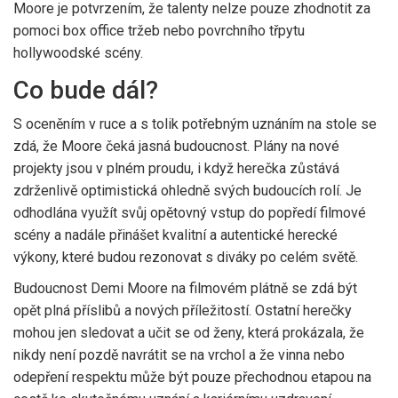
Moore je potvrzením, že talenty nelze pouze zhodnotit za
pomoci box office tržeb nebo povrchního třpytu
hollywoodské scény.
Co bude dál?
S oceněním v ruce a s tolik potřebným uznáním na stole se
zdá, že Moore čeká jasná budoucnost. Plány na nové
projekty jsou v plném proudu, i když herečka zůstává
zdrženlivě optimistická ohledně svých budoucích rolí. Je
odhodlána využít svůj opětovný vstup do popředí filmové
scény a nadále přinášet kvalitní a autentické herecké
výkony, které budou rezonovat s diváky po celém světě.
Budoucnost Demi Moore na filmovém plátně se zdá být
opět plná příslibů a nových příležitostí. Ostatní herečky
mohou jen sledovat a učit se od ženy, která prokázala, že
nikdy není pozdě navrátit se na vrchol a že vinna nebo
odepření respektu může být pouze přechodnou etapou na