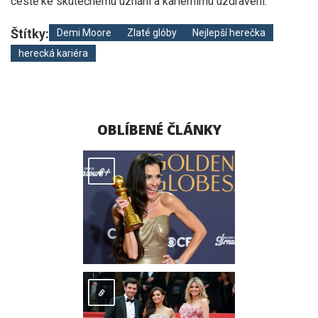
cestě ke skutečnému uznání a kariérnímu uzdravení.
Štítky:
Demi Moore
Zlaté glóby
Nejlepší herečka
herecká kariéra
OBLÍBENÉ ČLÁNKY