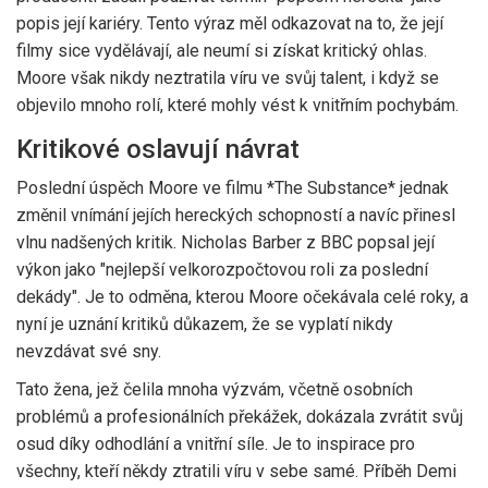
popis její kariéry. Tento výraz měl odkazovat na to, že její
filmy sice vydělávají, ale neumí si získat kritický ohlas.
Moore však nikdy neztratila víru ve svůj talent, i když se
objevilo mnoho rolí, které mohly vést k vnitřním pochybám.
Kritikové oslavují návrat
Poslední úspěch Moore ve filmu *The Substance* jednak
změnil vnímání jejích hereckých schopností a navíc přinesl
vlnu nadšených kritik. Nicholas Barber z BBC popsal její
výkon jako "nejlepší velkorozpočtovou roli za poslední
dekády". Je to odměna, kterou Moore očekávala celé roky, a
nyní je uznání kritiků důkazem, že se vyplatí nikdy
nevzdávat své sny.
Tato žena, jež čelila mnoha výzvám, včetně osobních
problémů a profesionálních překážek, dokázala zvrátit svůj
osud díky odhodlání a vnitřní síle. Je to inspirace pro
všechny, kteří někdy ztratili víru v sebe samé. Příběh Demi