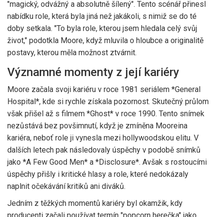
"magický, odvážný a absolutně šílený". Tento scénář přinesl
nabídku role, která byla jiná než jakákoli, s nimiž se do té
doby setkala. "To byla role, kterou jsem hledala celý svůj
život," podotkla Moore, když mluvila o hloubce a originalitě
postavy, kterou měla možnost ztvárnit.
Významné momenty z její kariéry
Moore začala svoji kariéru v roce 1981 seriálem *General
Hospital*, kde si rychle získala pozornost. Skutečný průlom
však přišel až s filmem *Ghost* v roce 1990. Tento snímek
nezůstává bez povšimnutí, když je zmíněna Mooreina
kariéra, neboť role ji vynesla mezi hollywoodskou elitu. V
dalších letech pak následovaly úspěchy v podobě snímků
jako *A Few Good Men* a *Disclosure*. Avšak s rostoucími
úspěchy přišly i kritické hlasy a role, které nedokázaly
naplnit očekávání kritiků ani diváků.
Jedním z těžkých momentů kariéry byl okamžik, kdy
producenti začali používat termín "popcorn herečka" jako