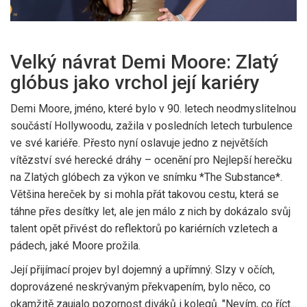
Velký návrat Demi Moore: Zlatý
glóbus jako vrchol její kariéry
Demi Moore, jméno, které bylo v 90. letech neodmyslitelnou
součástí Hollywoodu, zažila v posledních letech turbulence
ve své kariéře. Přesto nyní oslavuje jedno z největších
vítězství své herecké dráhy – ocenění pro Nejlepší herečku
na Zlatých glóbech za výkon ve snímku *The Substance*.
Většina hereček by si mohla přát takovou cestu, která se
táhne přes desítky let, ale jen málo z nich by dokázalo svůj
talent opět přivést do reflektorů po kariérních vzletech a
pádech, jaké Moore prožila.
Její přijímací projev byl dojemný a upřímný. Slzy v očích,
doprovázené neskrývaným překvapením, bylo něco, co
okamžitě zaujalo pozornost diváků i kolegů. "Nevím, co říct...