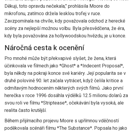
Děkuji, toto opravdu nečekala," prohlásila Moore do
mikrofonu, zatímco držela lesklou trofej v ruce.
Zavzpomínala na chvíle, kdy považovala odchod z herecké
scény za nejlepší možnou volbu. Byla přesvědčena, že éra,
kdy byla považována za hollywoodskou hvězdu, je u konce.
Náročná cesta k ocenění
Pro mnohé může být překvapivé slyšet, že žena, která
účinkovala ve filmech jako *Ghost* a *Indecent Proposal*,
byla někdy na pokraji konce své kariéry. Její popularita se v
druhé polovině 90. let začala vytrácet, když čelila kritice a
odmítavým hodnocením některých svých filmů. Jako první
herečka v roce 1996 dosáhla výdělků 12.5 milionu dolarů za
svou roli ve filmu *Striptease*, očekávání byla vysoká, ale
realita často krutější.
Během přijímacího projevu Moore s upřímnou vděčností
poděkovala scénáři filmu *The Substance*. Popsala ho jako