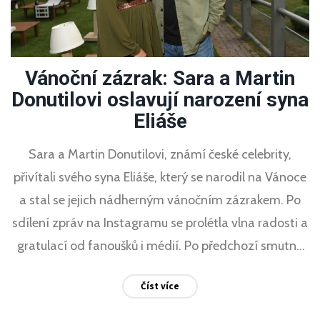
Vánoční zázrak: Sara a Martin
Donutilovi oslavují narození syna
Eliáše
Sara a Martin Donutilovi, známí české celebrity,
přivítali svého syna Eliáše, který se narodil na Vánoce
a stal se jejich nádherným vánočním zázrakem. Po
sdílení zpráv na Instagramu se prolétla vlna radosti a
gratulací od fanoušků i médií. Po předchozí smutné
události je toto narození zázračným začátkem nové
Číst více
kapitoly jejich života.