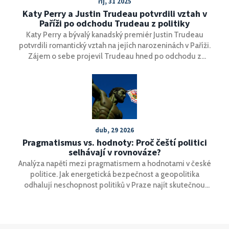
říj, 31 2025
Katy Perry a Justin Trudeau potvrdili vztah v
Paříži po odchodu Trudeau z politiky
Katy Perry a bývalý kanadský premiér Justin Trudeau
potvrdili romantický vztah na jejích narozeninách v Paříži.
Zájem o sebe projevil Trudeau hned po odchodu z
politiky – a Perry říká, že to bylo naprosto neočekávané.
dub, 29 2026
Pragmatismus vs. hodnoty: Proč čeští politici
selhávají v rovnováze?
Analýza napětí mezi pragmatismem a hodnotami v české
politice. Jak energetická bezpečnost a geopolitika
odhalují neschopnost politiků v Praze najít skutečnou
rovnováhu?