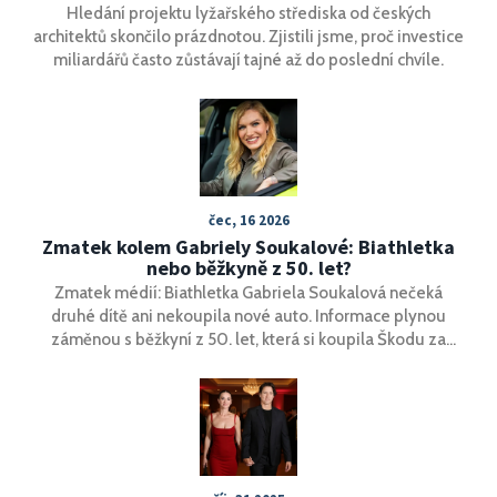
Hledání projektu lyžařského střediska od českých
architektů skončilo prázdnotou. Zjistili jsme, proč investice
miliardářů často zůstávají tajné až do poslední chvíle.
čec, 16 2026
Zmatek kolem Gabriely Soukalové: Biathletka
nebo běžkyně z 50. let?
Zmatek médií: Biathletka Gabriela Soukalová nečeká
druhé dítě ani nekoupila nové auto. Informace plynou
záměnou s běžkyní z 50. let, která si koupila Škodu za
odměnu.