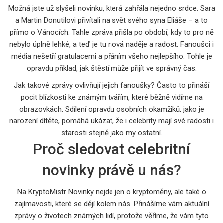
Možná jste už slyšeli novinku, která zahřála nejedno srdce. Sara
a Martin Donutilovi přivítali na svět svého syna Eliáše – a to
přímo o Vánocích. Tahle zpráva přišla po období, kdy to pro ně
nebylo úplně lehké, a teď je tu nová naděje a radost. Fanoušci i
média nešetří gratulacemi a přáním všeho nejlepšího. Tohle je
opravdu příklad, jak štěstí může přijít ve správný čas.
Jak takové zprávy ovlivňují jejich fanoušky? Často to přináší
pocit blízkosti ke známým tvářím, které běžně vidíme na
obrazovkách. Sdílení opravdu osobních okamžiků, jako je
narození dítěte, pomáhá ukázat, že i celebrity mají své radosti i
starosti stejně jako my ostatní.
Proč sledovat celebritní
novinky právě u nás?
Na KryptoMistr Novinky nejde jen o kryptoměny, ale také o
zajímavosti, které se dějí kolem nás. Přinášíme vám aktuální
zprávy o životech známých lidí, protože věříme, že vám tyto