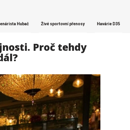
enárista Hubač
Živé sportovní přenosy
Havárie D35
nosti. Proč tehdy
dál?