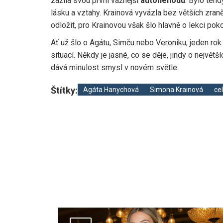
zažila svou první vážnější
autonehodu
. Bylo tehd
lásku a vztahy. Krainová vyvázla bez větších zraně
odložit, pro Krainovou však šlo hlavně o lekci po
Ať už šlo o Agátu, Simču nebo Veroniku, jeden rok
situací. Někdy je jasné, co se děje, jindy o nejv
dává minulost smysl v novém světle.
Štítky:
Agáta Hanychová
Simona Krainová
ce