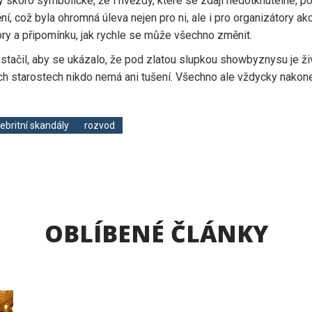
y skoro symbolické, že i hvězdy, které se zdají nedotknutelné, po
ní, což byla ohromná úleva nejen pro ni, ale i pro organizátory ak
kory a připomínku, jak rychle se může všechno změnit.
 stačil, aby se ukázalo, že pod zlatou slupkou showbyznysu je ži
ětších starostech nikdo nemá ani tušení. Všechno ale vždycky nak
lebritní skandály
rozvod
OBLÍBENÉ ČLÁNKY