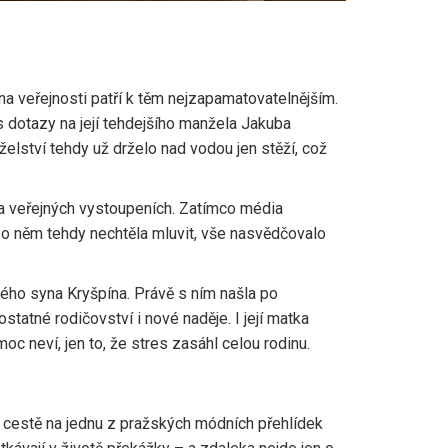
 veřejnosti patří k těm nejzapamatovatelnějším.
 s dotazy na její tehdejšího manžela Jakuba
želství tehdy už drželo nad vodou jen stěží, což
na veřejných vystoupeních. Zatímco média
 o něm tehdy nechtěla mluvit, vše nasvědčovalo
ého syna Kryšpína. Právě s ním našla po
tatné rodičovství i nové naděje. I její matka
oc neví, jen to, že stres zasáhl celou rodinu.
 cestě na jednu z pražských módních přehlídek