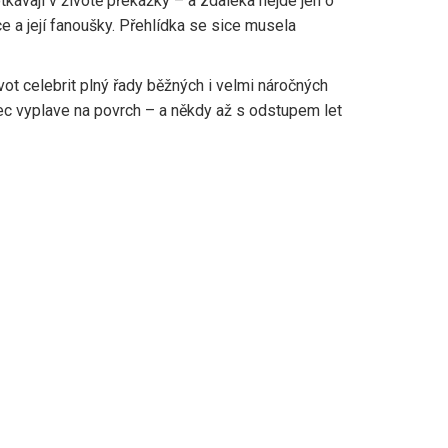
tkávají v životě překážky – a zdaleka nejde jen o
ce a její fanoušky. Přehlídka se sice musela
vot celebrit plný řady běžných i velmi náročných
onec vyplave na povrch – a někdy až s odstupem let