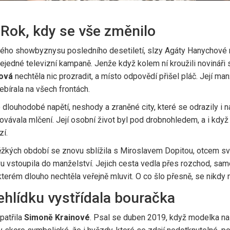
Rok, kdy se vše změnilo
ého showbyznysu posledního desetiletí, slzy Agáty Hanychové na
í nejedné televizní kampaně. Jenže když kolem ní kroužili novináři
ová
nechtěla nic prozradit, a místo odpovědí přišel pláč. Její man
ebírala na všech frontách.
 dlouhodobé napětí, neshody a zraněné city, které se odrazily i 
ovávala mlčení. Její osobní život byl pod drobnohledem, a i když
zí.
žkých období se znovu sblížila s Miroslavem Dopitou, otcem sv
u vstoupila do manželství. Jejich cesta vedla přes rozchod, samos
terém dlouho nechtěla veřejně mluvit. O co šlo přesně, se nikdy m
hlídku vystřídala bouračka
patřila
Simoně Krainové
. Psal se duben 2019, když modelka na