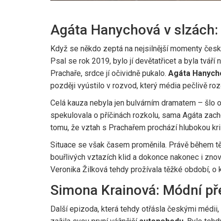
Agáta Hanychová v slzách: 
Když se někdo zeptá na nejsilnější momenty česk
Psal se rok 2019, bylo jí devětatřicet a byla tvář
Prachaře, srdce jí očividně pukalo.
Agáta Hanych
později vyústilo v rozvod, který média pečlivě roz
Celá kauza nebyla jen bulvárním dramatem – šlo o
spekulovala o příčinách rozkolu, sama Agáta zach
tomu, že vztah s Prachařem prochází hlubokou kri
Situace se však časem proměnila. Právě během tě
bouřlivých vztazích klid a dokonce nakonec i znov
Veronika Žilková tehdy prožívala těžké období, o k
Simona Krainová: Módní pře
Další epizoda, která tehdy otřásla českými médii, 