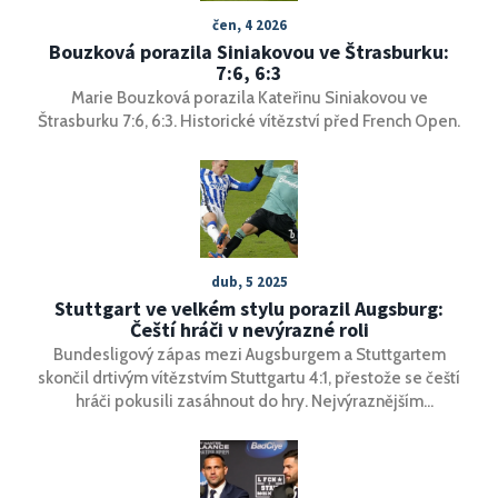
čen, 4 2026
Bouzková porazila Siniakovou ve Štrasburku:
7:6, 6:3
Marie Bouzková porazila Kateřinu Siniakovou ve
Štrasburku 7:6, 6:3. Historické vítězství před French Open.
dub, 5 2025
Stuttgart ve velkém stylu porazil Augsburg:
Čeští hráči v nevýrazné roli
Bundesligový zápas mezi Augsburgem a Stuttgartem
skončil drtivým vítězstvím Stuttgartu 4:1, přestože se čeští
hráči pokusili zasáhnout do hry. Nejvýraznějším
momentem Augsburgu zůstává jediný gól Reinholda Yaba,
zatímco Stuttgart efektivně využil defenzivních slabin
soupeře.