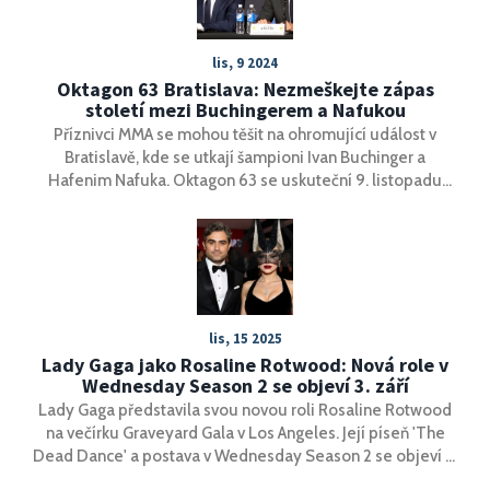
lis, 9 2024
Oktagon 63 Bratislava: Nezmeškejte zápas
století mezi Buchingerem a Nafukou
Příznivci MMA se mohou těšit na ohromující událost v
Bratislavě, kde se utkají šampioni Ivan Buchinger a
Hafenim Nafuka. Oktagon 63 se uskuteční 9. listopadu
2024 na Zimním stadionu Ondřeje Nepely a nabídne
nejen jedinečný hlavní zápas večera, ale také mnoho
dalších strhujících duelů. Akci lze sledovat živě na TV
Tipsport a TV Chance, které nabízejí bezplatný přenos po
jednoduché registraci.
lis, 15 2025
Lady Gaga jako Rosaline Rotwood: Nová role v
Wednesday Season 2 se objeví 3. září
Lady Gaga představila svou novou roli Rosaline Rotwood
na večírku Graveyard Gala v Los Angeles. Její píseň 'The
Dead Dance' a postava v Wednesday Season 2 se objeví 3.
září, spojují hudbu, televizi a internetovou kulturu.