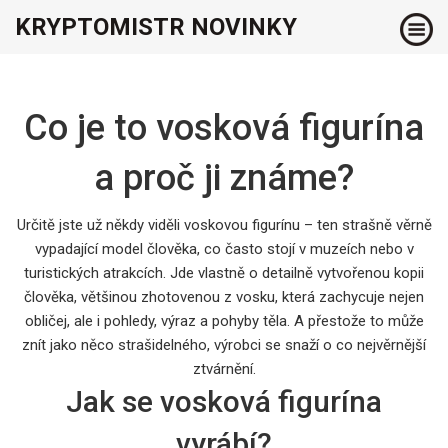
KRYPTOMISTR NOVINKY
Co je to vosková figurína
a proč ji známe?
Určitě jste už někdy viděli voskovou figurínu – ten strašně věrně
vypadající model člověka, co často stojí v muzeích nebo v
turistických atrakcích. Jde vlastně o detailně vytvořenou kopii
člověka, většinou zhotovenou z vosku, která zachycuje nejen
obličej, ale i pohledy, výraz a pohyby těla. A přestože to může
znít jako něco strašidelného, výrobci se snaží o co nejvěrnější
ztvárnění.
Jak se vosková figurína
vyrábí?