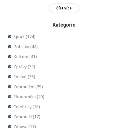
Účast Mariah Carey na akci zvýšila vzrušení, když tým
Číst více
muzea dokonale zachytil její podobu.
Kategorie
Sport
(124)
Politika
(44)
Kultura
(41)
Zprávy
(39)
Fotbal
(36)
Zahraniční
(29)
Ekonomika
(20)
Celebrity
(18)
Zahraničí
(17)
Zábava
(17)