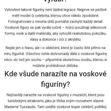
Vytvoření takové figuríny není žádná legrace. Nejprve se pečlivě
měří model či celebrita, kterou chce někdo zpodobnit.
Fotografování z mnoha úhlů pomáhá zachytit každý detail.
Voskové figury se pak vyrábí ručně – tvůrci používají silikonové
formy, vosk a další materiály, aby vytvořili realistickou pokožku,
vlasy a dokonce i oči z akrylátu.
Nejde jen o hlavu, ale i o oblečení, které je často šité přímo na
míru figuríně. Všechno tohle dohromady dělá z voskové figuríny
něco víc než jen sochu – připomíná skutečnou osobu, kterou si
můžete prohlédnout zblízka.
Kde všude narazíte na voskové
figuríny?
Nejčastěji narazíte na voskové figuríny v muzeích, které jsou
turistickými atrakcemi, jako je třeba svým rozsahem slavné
Madame Tussauds. Tam uvidíte voskové kopie celebrit, politiků,