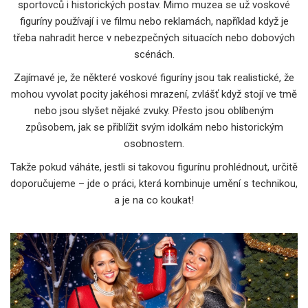
sportovců i historických postav. Mimo muzea se už voskové
figuríny používají i ve filmu nebo reklamách, například když je
třeba nahradit herce v nebezpečných situacích nebo dobových
scénách.
Zajímavé je, že některé voskové figuríny jsou tak realistické, že
mohou vyvolat pocity jakéhosi mrazení, zvlášť když stojí ve tmě
nebo jsou slyšet nějaké zvuky. Přesto jsou oblíbeným
způsobem, jak se přiblížit svým idolkám nebo historickým
osobnostem.
Takže pokud váháte, jestli si takovou figurínu prohlédnout, určitě
doporučujeme – jde o práci, která kombinuje umění s technikou,
a je na co koukat!