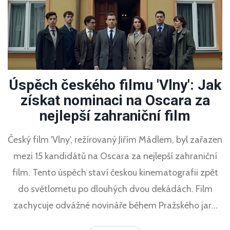
Úspěch českého filmu 'Vlny': Jak
získat nominaci na Oscara za
nejlepší zahraniční film
Český film 'Vlny', režírovaný Jiřím Mádlem, byl zařazen
mezi 15 kandidátů na Oscara za nejlepší zahraniční
film. Tento úspěch staví českou kinematografii zpět
do světlometu po dlouhých dvou dekádách. Film
zachycuje odvážné novináře během Pražského jara
1967-68. Pokud 'Vlny' získají konečnou nominaci, bylo