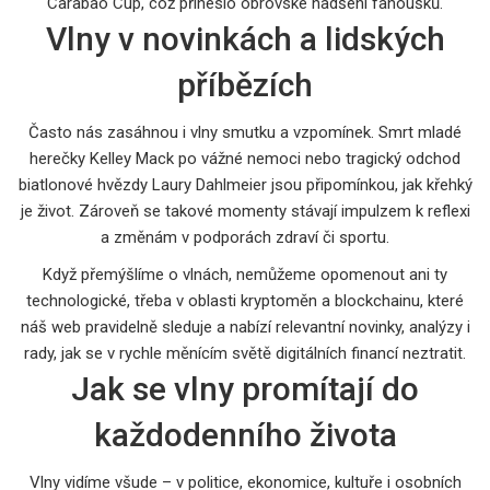
Carabao Cup, což přineslo obrovské nadšení fanoušků.
Vlny v novinkách a lidských
příbězích
Často nás zasáhnou i vlny smutku a vzpomínek. Smrt mladé
herečky Kelley Mack po vážné nemoci nebo tragický odchod
biatlonové hvězdy Laury Dahlmeier jsou připomínkou, jak křehký
je život. Zároveň se takové momenty stávají impulzem k reflexi
a změnám v podporách zdraví či sportu.
Když přemýšlíme o vlnách, nemůžeme opomenout ani ty
technologické, třeba v oblasti kryptoměn a blockchainu, které
náš web pravidelně sleduje a nabízí relevantní novinky, analýzy i
rady, jak se v rychle měnícím světě digitálních financí neztratit.
Jak se vlny promítají do
každodenního života
Vlny vidíme všude – v politice, ekonomice, kultuře i osobních