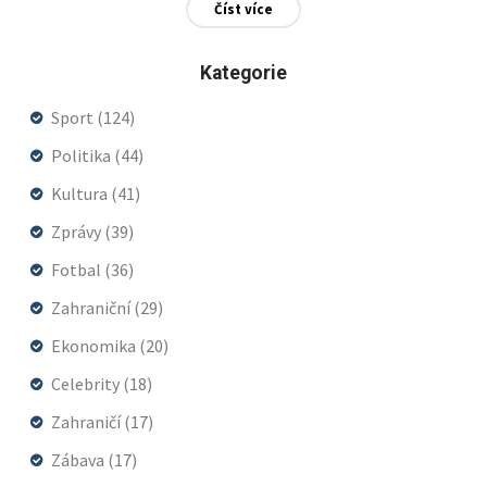
Číst více
by to výjimečné ocenění pro český film.
Kategorie
Sport
(124)
Politika
(44)
Kultura
(41)
Zprávy
(39)
Fotbal
(36)
Zahraniční
(29)
Ekonomika
(20)
Celebrity
(18)
Zahraničí
(17)
Zábava
(17)