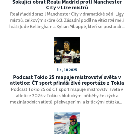
Šokující obrat Realu Madrid proti Manchester
City v Lize mistrů
Real Madrid srazil Manchester City v dramatické sérii Ligy
mistrů, celkovým skóre 6:3. Zásadní podíl na vítězství měli
hráči Jude Bellingham a Kylian Mbappé, kteří se postarali o
klíčové góly, zatímco City se nedokázali vyrovnat s
intenzitou a tlakem, který Real Madrid vytvořil v obou
zápasech. Tento úspěch posunul tým do osmifinále.
lis, 10 2025
Podcast Tokio 25 mapuje mistrovství světa v
atletice: ČT sport přináší živé reportáže z Tokia
Podcast Tokio 25 od ČT sport mapuje mistrovství světa v
atletice 2025 v Tokiu s hlubokými příběhy českých a
mezinárodních atletů, překvapeními a kritickými otázkami
organizace.