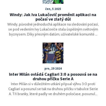
čen, 5 2025
Windy: Jak Iva Lukačovič proměnil aplikaci na
počasí ve zlatý důl
Windy, původně jednoduchá aplikace na sledování počasí,
se pod vedením Ivy Lukačoviče stala úspěšným světovým
byznysem. Díky přesným datům, uživatelské komunitě a
chytrému monetizačnímu modelu generuje Windy
nemalé příjmy a dál roste.
pro, 29 2024
Inter Milán ovládá Cagliari 3:0 a posouvá se na
druhou příčku Serie A
Inter Milán si v důležitém utkání připsal výhru 3:0 proti
Cagliari a posunul se tak na druhou příčku v tabulce Serie
A. Tři branky, které padly ve druhém poločase, posunuly
tým nerazzurri na pouhý bod za vedoucí Atalantu. Tento
triumf posiluje pozici Interu před nadcházejícím