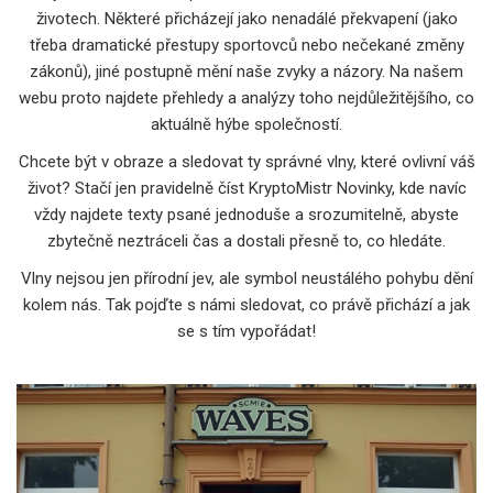
životech. Některé přicházejí jako nenadálé překvapení (jako
třeba dramatické přestupy sportovců nebo nečekané změny
zákonů), jiné postupně mění naše zvyky a názory. Na našem
webu proto najdete přehledy a analýzy toho nejdůležitějšího, co
aktuálně hýbe společností.
Chcete být v obraze a sledovat ty správné vlny, které ovlivní váš
život? Stačí jen pravidelně číst KryptoMistr Novinky, kde navíc
vždy najdete texty psané jednoduše a srozumitelně, abyste
zbytečně neztráceli čas a dostali přesně to, co hledáte.
Vlny nejsou jen přírodní jev, ale symbol neustálého pohybu dění
kolem nás. Tak pojďte s námi sledovat, co právě přichází a jak
se s tím vypořádat!