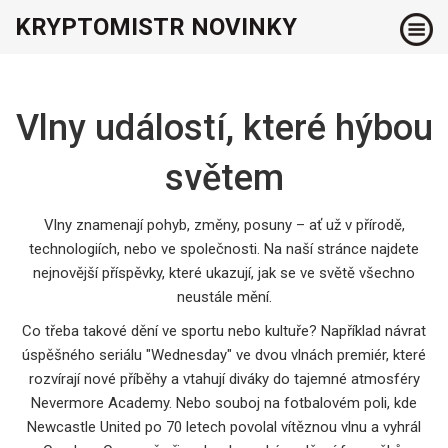
KRYPTOMISTR NOVINKY
Vlny událostí, které hýbou
světem
Vlny znamenají pohyb, změny, posuny – ať už v přírodě,
technologiích, nebo ve společnosti. Na naší stránce najdete
nejnovější příspěvky, které ukazují, jak se ve světě všechno
neustále mění.
Co třeba takové dění ve sportu nebo kultuře? Například návrat
úspěšného seriálu "Wednesday" ve dvou vlnách premiér, které
rozvírají nové příběhy a vtahují diváky do tajemné atmosféry
Nevermore Academy. Nebo souboj na fotbalovém poli, kde
Newcastle United po 70 letech povolal vítěznou vlnu a vyhrál