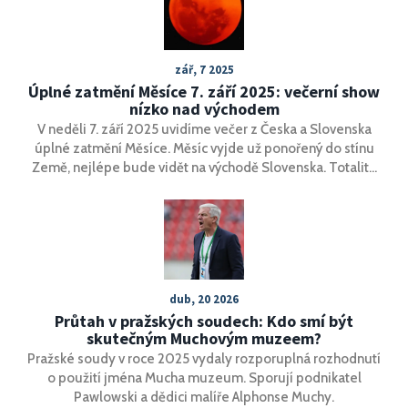
nepříjemnost s nadhledem a chystá se zpět do režimu.
zář, 7 2025
Úplné zatmění Měsíce 7. září 2025: večerní show
nízko nad východem
V neděli 7. září 2025 uvidíme večer z Česka a Slovenska
úplné zatmění Měsíce. Měsíc vyjde už ponořený do stínu
Země, nejlépe bude vidět na východě Slovenska. Totalita
potrvá od 19:30 do 20:52 SELČ, maximum nastane ve 20:11.
Měsíc se zbarví do oranžova až měděna. Na západě
zároveň uvidíme pás Venuše, nízko nad obzorem i Mars a
hvězdu Spica.
dub, 20 2026
Průtah v pražských soudech: Kdo smí být
skutečným Muchovým muzeem?
Pražské soudy v roce 2025 vydaly rozporuplná rozhodnutí
o použití jména Mucha muzeum. Sporují podnikatel
Pawlowski a dědici malíře Alphonse Muchy.