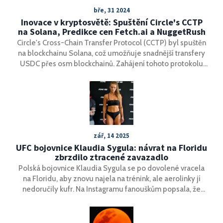
bře, 31 2024
Inovace v kryptosvětě: Spuštění Circle's CCTP
na Solana, Predikce cen Fetch.ai a NuggetRush
Circle's Cross-Chain Transfer Protocol (CCTP) byl spuštěn
na blockchainu Solana, což umožňuje snadnější transfery
USDC přes osm blockchainů. Zahájení tohoto protokolu
signalizuje pozitivní vývoj pro tokeny spojené se Solana,
včetně projektů jako je NuggetRush a Fetch.ai, které
přitahují pozornost investorů.
zář, 14 2025
UFC bojovnice Klaudia Sygula: návrat na Floridu
zbrzdilo ztracené zavazadlo
Polská bojovnice Klaudia Sygula se po dovolené vracela
na Floridu, aby znovu najela na trénink, ale aerolinky jí
nedoručily kufr. Na Instagramu fanouškům popsala, že
čeká na zavazadlo a čas tráví u bazénu. Po červnové
premiérové výhře v UFC slíbila, že další příspěvky už
budou čistě tréninkové. Někdejší tvář FAME a FEN bere