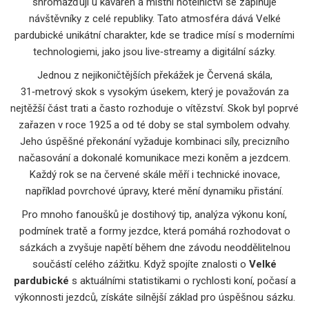
shromažďují u kaváren a místní hotelnictví se zaplňuje
návštěvníky z celé republiky. Tato atmosféra dává Velké
pardubické unikátní charakter, kde se tradice mísí s moderními
technologiemi, jako jsou live‑streamy a digitální sázky.
Jednou z nejikoničtějších překážek je
Červená skála
,
31‑metrový skok s vysokým úsekem, který je považován za
nejtěžší část trati a často rozhoduje o vítězství
. Skok byl poprvé
zařazen v roce 1925 a od té doby se stal symbolem odvahy.
Jeho úspěšné překonání vyžaduje kombinaci síly, precizního
načasování a dokonalé komunikace mezi koněm a jezdcem.
Každý rok se na červené skále měří i technické inovace,
například povrchové úpravy, které mění dynamiku přistání.
Pro mnoho fanoušků je
dostihový tip
,
analýza výkonu koní,
podmínek tratě a formy jezdce, která pomáhá rozhodovat o
sázkách a zvyšuje napětí během dne závodu
neoddělitelnou
součástí celého zážitku. Když spojíte znalosti o
Velké
pardubické
s aktuálními statistikami o rychlosti koní, počasí a
výkonnosti jezdců, získáte silnější základ pro úspěšnou sázku.