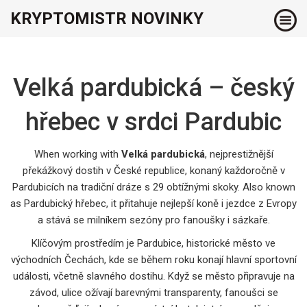
KRYPTOMISTR NOVINKY
Velká pardubická – český
hřebec v srdci Pardubic
When working with
Velká pardubická
,
nejprestižnější
překážkový dostih v České republice, konaný každoročně v
Pardubicích na tradiční dráze s 29 obtížnými skoky
. Also known
as
Pardubický hřebec
, it přitahuje nejlepší koně i jezdce z Evropy
a stává se milníkem sezóny pro fanoušky i sázkaře.
Klíčovým prostředím je
Pardubice
,
historické město ve
východních Čechách, kde se během roku konají hlavní sportovní
události, včetně slavného dostihu
. Když se město připravuje na
závod, ulice ožívají barevnými transparenty, fanoušci se