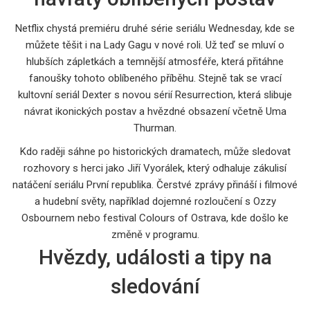
Netflix chystá premiéru druhé série seriálu Wednesday, kde se
můžete těšit i na Lady Gagu v nové roli. Už teď se mluví o
hlubších zápletkách a temnější atmosféře, která přitáhne
fanoušky tohoto oblíbeného příběhu. Stejně tak se vrací
kultovní seriál Dexter s novou sérií Resurrection, která slibuje
návrat ikonických postav a hvězdné obsazení včetně Uma
Thurman.
Kdo raději sáhne po historických dramatech, může sledovat
rozhovory s herci jako Jiří Vyorálek, který odhaluje zákulisí
natáčení seriálu První republika. Čerstvé zprávy přináší i filmové
a hudební světy, například dojemné rozloučení s Ozzy
Osbournem nebo festival Colours of Ostrava, kde došlo ke
změně v programu.
Hvězdy, události a tipy na
sledování