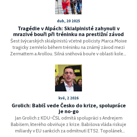
dub, 20 2025
Tragédie v Alpách: Skialpinisté zahynuli v
mrazivé bouři při tréninku na prestižní závod
Šest švýcarských skialpinistů včetně policisty Marca Moixe
tragicky zemřelo během tréninku na známý závod mezi
Zermattem a Arollou. Silná sněhová bouře v oblasti kolem
Tête Blanche znemožnila záchranu a vedla k fatální
hypotermii. Pátý člen zůstal pohřešován.
kvě, 2 2026
Grolich: Babiš vede Česko do krize, spolupráce
je no-go
Jan Grolich z KDU-ČSL odmítá spolupráci s Andrejem
Babišem, kterého obviňuje z krize. Babišova vláda riskuje
miliardy v EU sankcích za odmítnutí ETS2. Topolánek