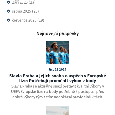
září 2025
(23)
srpna 2025
(25)
července 2025
(19)
Nejnovější příspěvky
lis, 28 2024
Slavia Praha a jejich snaha o úspěch v Evropské
lize: Potřebují proměnit výkon v body
Slavia Praha se aktuálně snaží přetavit kvalitní výkony v
UEFA Evropské lize na body potřebné k postupu. I přes
dobré výkony tým zatím nedokázal pravidelně vítězit.
Poslední prohra s Eintrachtem Frankfurt 0:1, navzdory
převaze střel 20:10, podtrhuje potřebu zlepšit efektivitu.
Slavia hledá konzistentní strategii, která by přinesla