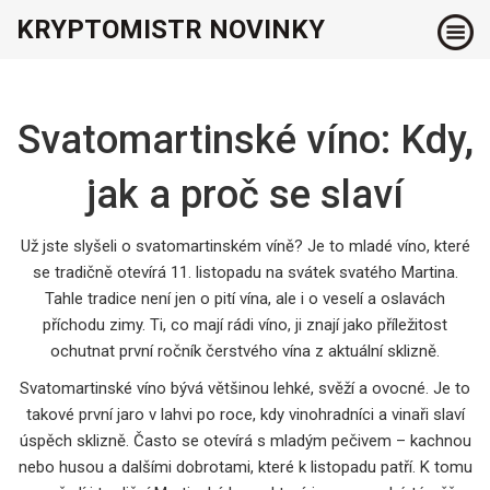
KRYPTOMISTR NOVINKY
Svatomartinské víno: Kdy,
jak a proč se slaví
Už jste slyšeli o svatomartinském víně? Je to mladé víno, které
se tradičně otevírá 11. listopadu na svátek svatého Martina.
Tahle tradice není jen o pití vína, ale i o veselí a oslavách
příchodu zimy. Ti, co mají rádi víno, ji znají jako příležitost
ochutnat první ročník čerstvého vína z aktuální sklizně.
Svatomartinské víno bývá většinou lehké, svěží a ovocné. Je to
takové první jaro v lahvi po roce, kdy vinohradníci a vinaři slaví
úspěch sklizně. Často se otevírá s mladým pečivem – kachnou
nebo husou a dalšími dobrotami, které k listopadu patří. K tomu