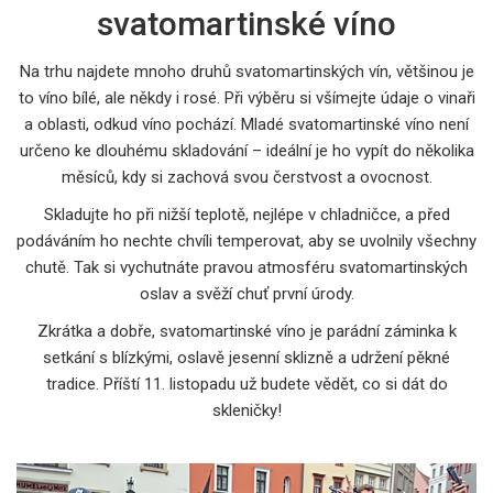
svatomartinské víno
Na trhu najdete mnoho druhů svatomartinských vín, většinou je
to víno bílé, ale někdy i rosé. Při výběru si všímejte údaje o vinaři
a oblasti, odkud víno pochází. Mladé svatomartinské víno není
určeno ke dlouhému skladování – ideální je ho vypít do několika
měsíců, kdy si zachová svou čerstvost a ovocnost.
Skladujte ho při nižší teplotě, nejlépe v chladničce, a před
podáváním ho nechte chvíli temperovat, aby se uvolnily všechny
chutě. Tak si vychutnáte pravou atmosféru svatomartinských
oslav a svěží chuť první úrody.
Zkrátka a dobře, svatomartinské víno je parádní záminka k
setkání s blízkými, oslavě jesenní sklizně a udržení pěkné
tradice. Příští 11. listopadu už budete vědět, co si dát do
skleničky!