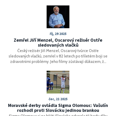
potvrdil jeho absenci pro nedělní ligový duel. Kvůli široké
marodce trenér Michel sahá po Daleym Blindovi, Davidu
Lópezovi a Juanpem a do nominace zařadil šest hráčů z
juniorky.
říj, 29 2025
Zemřel Jiří Menzel, Oscarový režisér Ostře
sledovaných vlačků
Český režisér Jiří Menzel, Oscarový tvůrce Ostře
sledovaných vlačků, zemřel v 82 letech po tříletém boji se
zdravotními problémy. Jeho filmy zůstávají důkazem, že
lidskost je největší umění.
čec, 21 2025
Moravské derby ovládla Sigma Olomouc: Vašulín
rozhodl proti Slovácku jedinou brankou
Sigma Olomouc si na hřišti Slovácka odvezla tři body díky