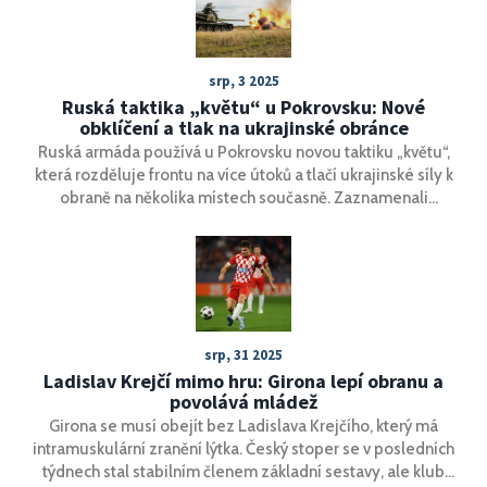
evropský úspěch.
srp, 3 2025
Ruská taktika „květu“ u Pokrovsku: Nové
obklíčení a tlak na ukrajinské obránce
Ruská armáda používá u Pokrovsku novou taktiku „květu“,
která rozděluje frontu na více útoků a tlačí ukrajinské síly k
obraně na několika místech současně. Zaznamenali
průlom u řeky Kazennyj Torec, obsazení Novotoretského
a tlačí na další obce. Ukrajinci čelí intenzivním dronovým
útokům a komplikované situaci kvůli přítomnosti civilistů.
srp, 31 2025
Ladislav Krejčí mimo hru: Girona lepí obranu a
povolává mládež
Girona se musí obejít bez Ladislava Krejčího, který má
intramuskulární zranění lýtka. Český stoper se v posledních
týdnech stal stabilním členem základní sestavy, ale klub