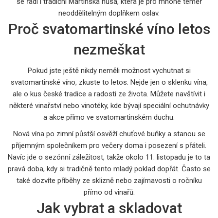
se řadí i tradiční Martinská husa, která je pro mnohé téměř
neoddělitelným doplňkem oslav.
Proč svatomartinské víno letos
nezmeškat
Pokud jste ještě nikdy neměli možnost vychutnat si
svatomartinské víno, zkuste to letos. Nejde jen o sklenku vína,
ale o kus české tradice a radosti ze života. Můžete navštívit i
některé vinařství nebo vinotéky, kde bývají speciální ochutnávky
a akce přímo ve svatomartinském duchu.
Nová vína po zimní půstší osvěží chuťové buňky a stanou se
příjemným společníkem pro večery doma i posezení s přáteli.
Navíc jde o sezónní záležitost, takže okolo 11. listopadu je to ta
pravá doba, kdy si tradičně tento mladý poklad dopřát. Často se
také dozvíte příběhy ze sklizně nebo zajímavosti o ročníku
přímo od vinařů.
Jak vybrat a skladovat