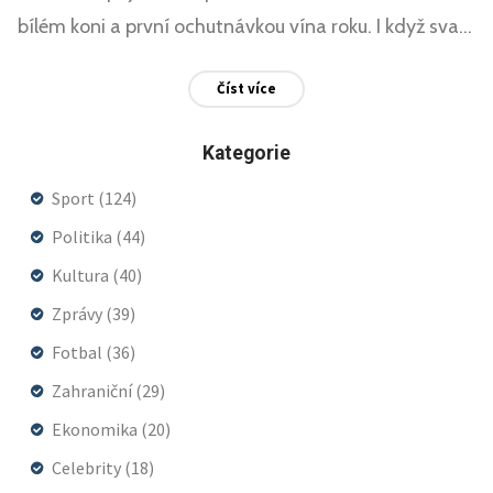
bílém koni a první ochutnávkou vína roku. I když svatý
Martin letos na bílém koni nedorazil, ceremonie
Číst více
odhalení vína na náměstí Svornosti nabídla
návštěvníkům přehled kvality a rozmanitosti
Kategorie
místních vinařů.
Sport
(124)
Politika
(44)
Kultura
(40)
Zprávy
(39)
Fotbal
(36)
Zahraniční
(29)
Ekonomika
(20)
Celebrity
(18)