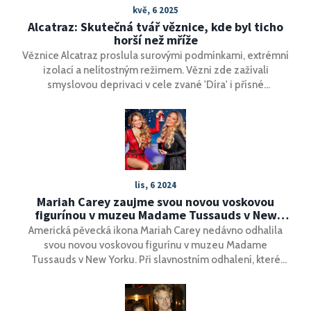
kvě, 6 2025
Alcatraz: Skutečná tvář věznice, kde byl ticho
horší než mříže
Věznice Alcatraz proslula surovými podmínkami, extrémní
izolací a nelítostným režimem. Vězni zde zažívali
smyslovou deprivaci v cele zvané 'Díra' i přísné
samovazby. Legendární útěk v roce 1962 zůstává dodnes
záhadou.
lis, 6 2024
Mariah Carey zaujme svou novou voskovou
figurínou v muzeu Madame Tussauds v New
Yorku
Americká pěvecká ikona Mariah Carey nedávno odhalila
svou novou voskovou figurínu v muzeu Madame
Tussauds v New Yorku. Při slavnostním odhalení, které
proběhlo v neděli, byli fanoušci unešeni podobností mezi
zpěvačkou a její replikou. Účast Mariah Carey na akci
zvýšila vzrušení, když tým muzea dokonale zachytil její