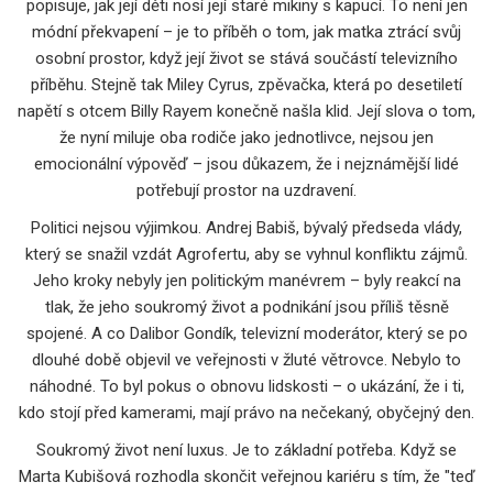
popisuje, jak její děti nosí její staré mikiny s kapucí
.
To není jen
módní překvapení – je to příběh o tom, jak matka ztrácí svůj
osobní prostor, když její život se stává součástí televizního
příběhu. Stejně tak
Miley Cyrus
,
zpěvačka, která po desetiletí
napětí s otcem Billy Rayem konečně našla klid
.
Její slova o tom,
že nyní miluje oba rodiče jako jednotlivce, nejsou jen
emocionální výpověď – jsou důkazem, že i nejznámější lidé
potřebují prostor na uzdravení.
Politici nejsou výjimkou.
Andrej Babiš
,
bývalý předseda vlády,
který se snažil vzdát Agrofertu, aby se vyhnul konfliktu zájmů
.
Jeho kroky nebyly jen politickým manévrem – byly reakcí na
tlak, že jeho soukromý život a podnikání jsou příliš těsně
spojené. A co
Dalibor Gondík
,
televizní moderátor, který se po
dlouhé době objevil ve veřejnosti v žluté větrovce
.
Nebylo to
náhodné. To byl pokus o obnovu lidskosti – o ukázání, že i ti,
kdo stojí před kamerami, mají právo na nečekaný, obyčejný den.
Soukromý život není luxus. Je to základní potřeba. Když se
Marta Kubišová rozhodla skončit veřejnou kariéru s tím, že "teď