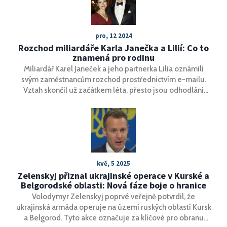
podobu.
pro, 12 2024
Rozchod miliardáře Karla Janečka a Lilií: Co to
znamená pro rodinu
Miliardář Karel Janeček a jeho partnerka Lilia oznámili
svým zaměstnancům rozchod prostřednictvím e-mailu.
Vztah skončil už začátkem léta, přesto jsou odhodláni
nadále žít spolu kvůli dětem. Rozchod proběhl přátelsky,
bez dramatických incidentů. Platí pro ně dohoda o
společné domácnosti, která je v nejlepším zájmu jejich
potomků.
kvě, 5 2025
Zelenskyj přiznal ukrajinské operace v Kurské a
Belgorodské oblasti: Nová fáze boje o hranice
Volodymyr Zelenskyj poprvé veřejně potvrdil, že
ukrajinská armáda operuje na území ruských oblastí Kursk
a Belgorod. Tyto akce označuje za klíčové pro obranu