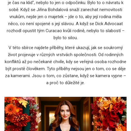
je čas na klid", nebylo to jen o odpočinku. Bylo to o návratu k
sobě. Když se Jiřina Bohdalová snaží zanechat nemovitosti
vnukům, nejde jen o majetek – jde o to, aby její rodina měla
něco, co není spojené s její slávou. A když se Dick Advocaat
rozhodl opustit tým Curacao kvůli rodině, nebylo to slabostí –
bylo to silou.
V této sbírce najdete příběhy, které ukazují, jak se soukromý
život projevuje v různých vrstvách společnosti. Od rodinných
konfliktů až po nečekané chvíle, kdy se veřejná osoba rozhodne
být prostě člověkem. Tyto příběhy nejsou jen o tom, co se děje
za kamerami. Jsou o tom, co zůstane, když se kamera vypne –
a proč to důležité je.