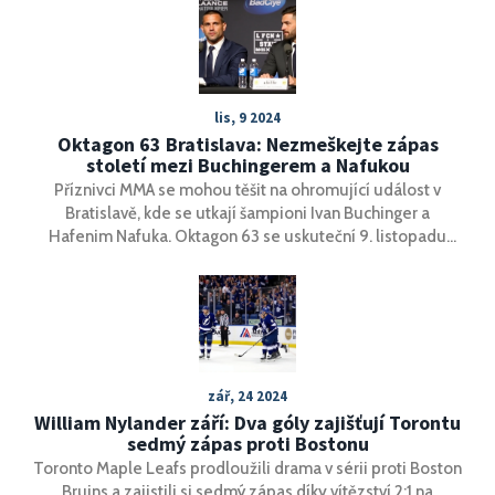
lis, 9 2024
Oktagon 63 Bratislava: Nezmeškejte zápas
století mezi Buchingerem a Nafukou
Příznivci MMA se mohou těšit na ohromující událost v
Bratislavě, kde se utkají šampioni Ivan Buchinger a
Hafenim Nafuka. Oktagon 63 se uskuteční 9. listopadu
2024 na Zimním stadionu Ondřeje Nepely a nabídne
nejen jedinečný hlavní zápas večera, ale také mnoho
dalších strhujících duelů. Akci lze sledovat živě na TV
Tipsport a TV Chance, které nabízejí bezplatný přenos po
jednoduché registraci.
zář, 24 2024
William Nylander září: Dva góly zajišťují Torontu
sedmý zápas proti Bostonu
Toronto Maple Leafs prodloužili drama v sérii proti Boston
Bruins a zajistili si sedmý zápas díky vítězství 2:1 na