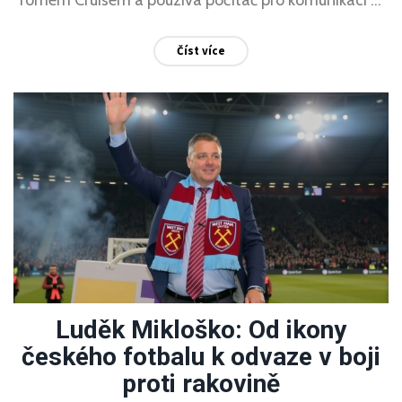
filmu. Emotivní scény lárkly slzy a byly oslavou jejich
Číst více
36leté přátelství.
Luděk Mikloško: Od ikony
českého fotbalu k odvaze v boji
proti rakovině