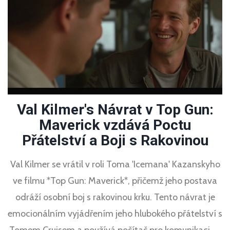
Val Kilmer's Návrat v Top Gun:
Maverick vzdává Poctu
Přátelství a Boji s Rakovinou
Val Kilmer se vrátil v roli Toma 'Icemana' Kazanskyho
ve filmu *Top Gun: Maverick*, přičemž jeho postava
odráží osobní boj s rakovinou krku. Tento návrat je
emocionálním vyjádřením jeho hlubokého přátelství s
Tomem Cruisem a používá počítač pro komunikaci ve