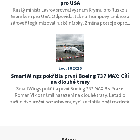
pro USA
Ruský ministr Lavrov srovnal význam Krymu pro Rusko s
Grónskem pro USA. Odpovídal tak na Trumpovy ambice a
zároveň legitimizoval ruské nároky. Změna postoje oproti
dřívějším vyjádřením.
čec, 10 2026
SmartWings pokřtila první Boeing 737 MAX: Cílí
na dlouhé trasy
SmartWings pokřtila první Boeing 737 MAX 8 v Praze.
Roman Vik oznámil nasazení na dlouhé trasy. Letadlo
zažilo dvouroční pozastavení, nyní se flotila opět rozrůstá.