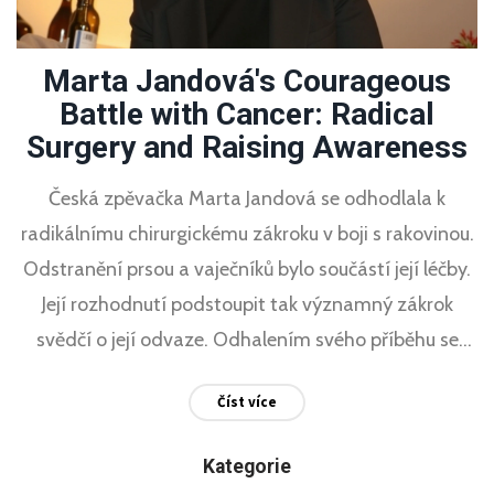
Marta Jandová's Courageous
Battle with Cancer: Radical
Surgery and Raising Awareness
Česká zpěvačka Marta Jandová se odhodlala k
radikálnímu chirurgickému zákroku v boji s rakovinou.
Odstranění prsou a vaječníků bylo součástí její léčby.
Její rozhodnutí podstoupit tak významný zákrok
svědčí o její odvaze. Odhalením svého příběhu se
snaží zvýšit povědomí o rakovině a důležitosti
Číst více
včasného odhalení a léčby.
Kategorie