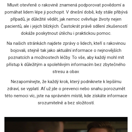
Mluvit otevřeně o rakovině znamená podporovat povědomí a
pomáhat lidem lépe ji pochopit. V dnešní době, kdy stále přibývá
případů, je důležité vědět, jak nemoc ovlivňuje životy nejen
pacientů, ale i jejich blízkých. Častokrát právě sdílení zkušeností
dokáže poskytnout útěchu i praktickou pomoc.
Na našich stránkách najdete zprávy o lidech, kteří s rakovinou
bojovali, stejně tak jako aktuální informace o nejnovějších
poznatcích a možnostech léčby. To vše, aby každý mohl mít
přístup k důležitým a spolehlivým informacím bez zbytečného
stresu a obav.
Nezapomínejte, že každý krok, který podniknete k lepšímu
zdraví, se vyplatí. Ať už jde o prevenci nebo snahu porozumět
této nemoci víc, jste na správném místě, kde získáte informace
srozumitelně a bez složitostí.