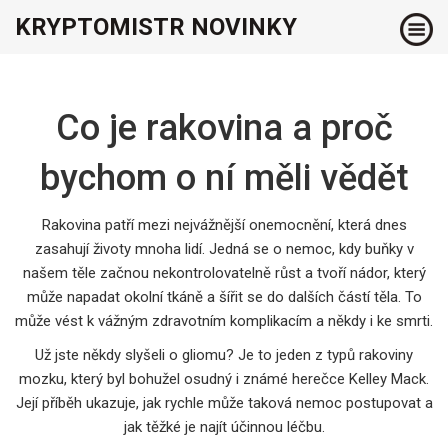
KRYPTOMISTR NOVINKY
Co je rakovina a proč
bychom o ní měli vědět
Rakovina patří mezi nejvážnější onemocnění, která dnes
zasahují životy mnoha lidí. Jedná se o nemoc, kdy buňky v
našem těle začnou nekontrolovatelně růst a tvoří nádor, který
může napadat okolní tkáně a šířit se do dalších částí těla. To
může vést k vážným zdravotním komplikacím a někdy i ke smrti.
Už jste někdy slyšeli o gliomu? Je to jeden z typů rakoviny
mozku, který byl bohužel osudný i známé herečce Kelley Mack.
Její příběh ukazuje, jak rychle může taková nemoc postupovat a
jak těžké je najít účinnou léčbu.