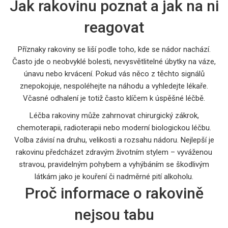
Jak rakovinu poznat a jak na ni
reagovat
Příznaky rakoviny se liší podle toho, kde se nádor nachází.
Často jde o neobvyklé bolesti, nevysvětlitelné úbytky na váze,
únavu nebo krvácení. Pokud vás něco z těchto signálů
znepokojuje, nespoléhejte na náhodu a vyhledejte lékaře.
Včasné odhalení je totiž často klíčem k úspěšné léčbě.
Léčba rakoviny může zahrnovat chirurgický zákrok,
chemoterapii, radioterapii nebo moderní biologickou léčbu.
Volba závisí na druhu, velikosti a rozsahu nádoru. Nejlepší je
rakovinu předcházet zdravým životním stylem – vyváženou
stravou, pravidelným pohybem a vyhýbáním se škodlivým
látkám jako je kouření či nadměrné pití alkoholu.
Proč informace o rakovině
nejsou tabu