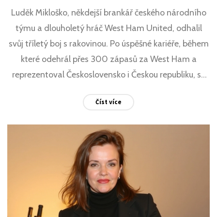
Luděk Mikloško, někdejší brankář českého národního
týmu a dlouholetý hráč West Ham United, odhalil
svůj tříletý boj s rakovinou. Po úspěšné kariéře, během
které odehrál přes 300 zápasů za West Ham a
reprezentoval Československo i Českou republiku, se
Mikloško stal oblíbenou ikonou. Nyní se musí
Číst více
vyrovnávat s vážnou nemocí, avšak jeho odvaha
oslovila mnoho fanoušků po celém světě.