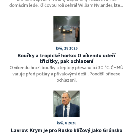
domácím ledě. Klíčovou roli sehrál William Nylander, který
skóroval dva góly. Nyní je veškerý tlak na Bostonu, který se
musí připravit na rozhodující duel.
kvě, 28 2026
Bouřky a tropické horko: O víkendu udeří
třicítky, pak ochlazení
O víkendu hrozí bouřky a teploty přesahující 30 °C. ČHMÚ
varuje před požáry a přívalovými dešti. Pondělí přinese
ochlazení.
kvě, 8 2026
Lavrov: Krym je pro Rusko klíčový jako Grónsko