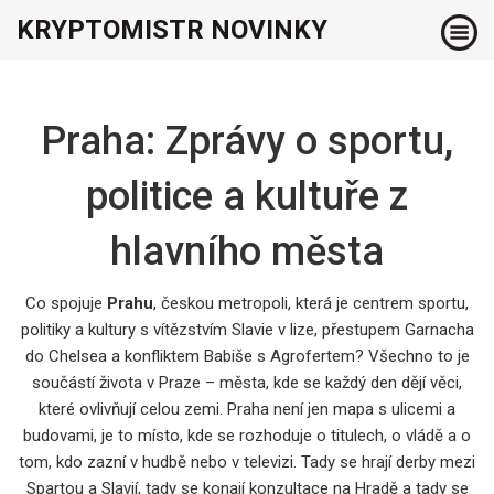
KRYPTOMISTR NOVINKY
Praha: Zprávy o sportu,
politice a kultuře z
hlavního města
Co spojuje
Prahu
,
českou metropoli, která je centrem sportu,
politiky a kultury
s vítězstvím Slavie v lize, přestupem Garnacha
do Chelsea a konfliktem Babiše s Agrofertem? Všechno to je
součástí života v Praze – města, kde se každý den dějí věci,
které ovlivňují celou zemi. Praha není jen mapa s ulicemi a
budovami, je to místo, kde se rozhoduje o titulech, o vládě a o
tom, kdo zazní v hudbě nebo v televizi. Tady se hrají derby mezi
Spartou a Slavií, tady se konají konzultace na Hradě a tady se