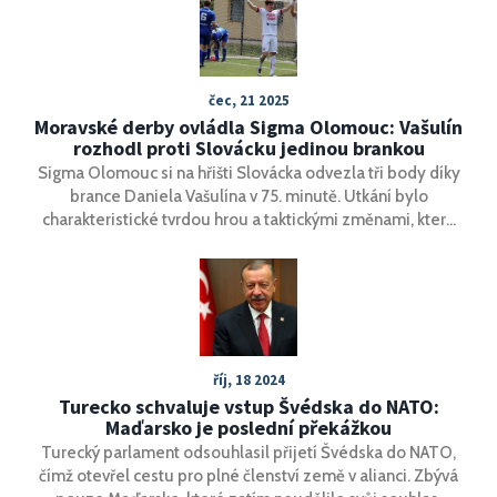
čec, 21 2025
Moravské derby ovládla Sigma Olomouc: Vašulín
rozhodl proti Slovácku jedinou brankou
Sigma Olomouc si na hřišti Slovácka odvezla tři body díky
brance Daniela Vašulína v 75. minutě. Utkání bylo
charakteristické tvrdou hrou a taktickými změnami, které
nakonec přiklonily výsledek na stranu Olomouce. Slovácko
i přes střídání nenašlo recept na defenzivu hostů.
říj, 18 2024
Turecko schvaluje vstup Švédska do NATO:
Maďarsko je poslední překážkou
Turecký parlament odsouhlasil přijetí Švédska do NATO,
čímž otevřel cestu pro plné členství země v alianci. Zbývá