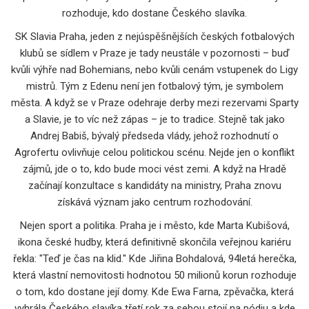
rozhoduje, kdo dostane Českého slavíka.
SK Slavia Praha
,
jeden z nejúspěšnějších českých fotbalových
klubů se sídlem v Praze
je tady neustále v pozornosti – buď
kvůli výhře nad Bohemians, nebo kvůli cenám vstupenek do Ligy
mistrů. Tým z Edenu není jen fotbalový tým, je symbolem
města. A když se v Praze odehraje derby mezi rezervami Sparty
a Slavie, je to víc než zápas – je to tradice. Stejně tak jako
Andrej Babiš
,
bývalý předseda vlády, jehož rozhodnutí o
Agrofertu ovlivňuje celou politickou scénu
. Nejde jen o konflikt
zájmů, jde o to, kdo bude moci vést zemi. A když na Hradě
začínají konzultace s kandidáty na ministry, Praha znovu
získává význam jako centrum rozhodování.
Nejen sport a politika. Praha je i město, kde
Marta Kubišová
,
ikona české hudby, která definitivně skončila veřejnou kariéru
řekla: "Teď je čas na klid." Kde
Jiřina Bohdalová
,
94letá herečka,
která vlastní nemovitosti hodnotou 50 milionů korun
rozhoduje
o tom, kdo dostane její domy. Kde
Ewa Farna
,
zpěvačka, která
vyhrála Českého slavíka třetí rok za sebou
stojí na pódiu a kde