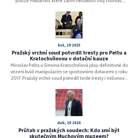
pouze Maďarsko, které zatím neudělilo svůj souhlas.
Schválení přišlo po změnách ve švédských
protiteroristischen zákonech a diplomatických jednáních
se zástupci USA o prodeji stíhaček F-16 Turecku. Švédsko
a Finsko se rozhodly připojit k NATO po ruské invazi na
Ukrajinu.
kvě, 29 2025
Pražský vrchní soud potvrdil tresty pro Peltu a
Kratochvílovou v dotační kauze
Miroslav Pelta a Simona Kratochvílová jdou definitivně do
vězení kvůli manipulacím se sportovními dotacemi z roku
2017. Pražský vrchní soud potvrdil tvrdé tresty i milionové
pokuty. Oba vinu odmítali, soud považuje rozsudek za
přiměřený.
dub, 20 2026
Průtah v pražských soudech: Kdo smí být
skutečným Muchovým muzeem?