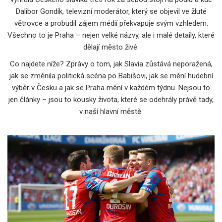
Dalibor Gondík
,
televizní moderátor, který se objevil ve žluté
větrovce a probudil zájem médií
překvapuje svým vzhledem.
Všechno to je Praha – nejen velké názvy, ale i malé detaily, které
dělají město živé.
Co najdete níže? Zprávy o tom, jak Slavia zůstává neporažená,
jak se změnila politická scéna po Babišovi, jak se mění hudební
výběr v Česku a jak se Praha mění v každém týdnu. Nejsou to
jen články – jsou to kousky života, které se odehrály právě tady,
v naší hlavní městě.