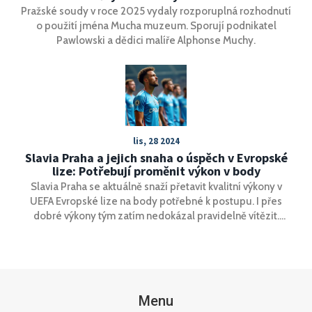
Pražské soudy v roce 2025 vydaly rozporuplná rozhodnutí
o použití jména Mucha muzeum. Sporují podnikatel
Pawlowski a dědici malíře Alphonse Muchy.
lis, 28 2024
Slavia Praha a jejich snaha o úspěch v Evropské
lize: Potřebují proměnit výkon v body
Slavia Praha se aktuálně snaží přetavit kvalitní výkony v
UEFA Evropské lize na body potřebné k postupu. I přes
dobré výkony tým zatím nedokázal pravidelně vítězit.
Poslední prohra s Eintrachtem Frankfurt 0:1, navzdory
převaze střel 20:10, podtrhuje potřebu zlepšit efektivitu.
Slavia hledá konzistentní strategii, která by přinesla
evropský úspěch.
Menu