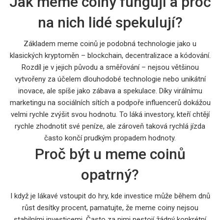
Jak meme coiny fungují a proč
na nich lidé spekulují?
Základem meme coinů je podobná technologie jako u
klasických kryptoměn – blockchain, decentralizace a kódování.
Rozdíl je v jejich původu a směřování – nejsou většinou
vytvořeny za účelem dlouhodobé technologie nebo unikátní
inovace, ale spíše jako zábava a spekulace. Díky virálnímu
marketingu na sociálních sítích a podpoře influencerů dokážou
velmi rychle zvýšit svou hodnotu. To láká investory, kteří chtějí
rychle zhodnotit své peníze, ale zároveň taková rychlá jízda
často končí prudkým propadem hodnoty.
Proč být u meme coinů
opatrný?
I když je lákavé vstoupit do hry, kde investice může během dnů
růst desítky procent, pamatujte, že meme coiny nejsou
stabilními investicemi. Často za nimi nestojí žádný konkrétní