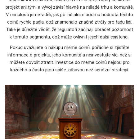
projekt ani tým, a vývoj závisí hlavně na náladě trhu a komunitě.
V minulosti jsme viděli, jak po initialním boomu hodnota těchto
coinů rychle padla, což znamenalo značné ztráty pro řadu lidí.
Také je důležité vědět, že regulátoři začínají obracet pozornost
k tomuto segmentu, což může ovlivnit jejich další existenci.
Pokud uvažujete o nákupu meme coinů, pořádně si zjistěte
informace o projektu, jeho komunitě a neinvestujte víc, než si
můžete dovolit ztratit. Investice do meme coinů nejsou pro
každého a často jsou spíše zábavou než seriózní strategií.