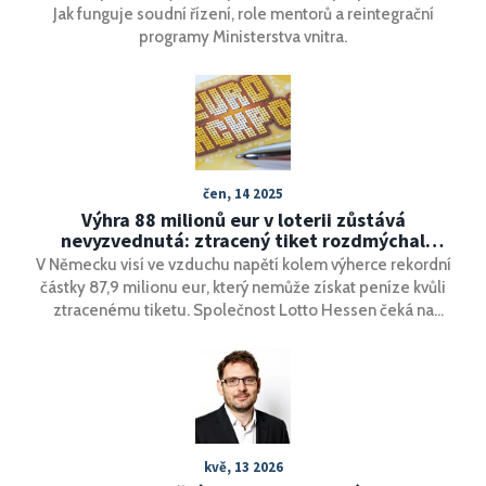
Jak funguje soudní řízení, role mentorů a reintegrační
programy Ministerstva vnitra.
čen, 14 2025
Výhra 88 milionů eur v loterii zůstává
nevyzvednutá: ztracený tiket rozdmýchal
záhadu v Německu
V Německu visí ve vzduchu napětí kolem výherce rekordní
částky 87,9 milionu eur, který nemůže získat peníze kvůli
ztracenému tiketu. Společnost Lotto Hessen čeká na
originál, zatímco tajemný výherce zaslal pouze kopii. Celý
případ ukazuje úskalí obřích výher i přísné ověřování.
kvě, 13 2026