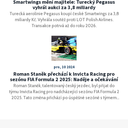
Smartwings mění majitele: Turecký Pegasus
vyhrál aukci za 3,8 miliardy
Turecká aerolinie Pegasus koupí české Smartwings za 3,8
miliardy Kč. Vyhrála soutěž proti LOT Polish Airlines.
Transakce potrvá až do roku 2026.
pro, 10 2024
Roman Staněk přechází k Invicta Racing pro
sezónu FIA Formula 2 2025: Naděje a očekávání
Roman Staněk, talentovaný český jezdec, byl přijat do
týmu Invicta Racing pro nadcházející sezónu FIA Formula 2
2025. Tato změna přichází po úspěšné sezóně s týmem
Trident a znamená spojení Staněkova zkušenosti s
nováčkem Leonardem Fornarolim, čímž vytváří slibný
tandem. Invicta Racing, mistři roku 2024, očekávají
pokračování vynikajících výkonů pod novou sestavou
jezdců.