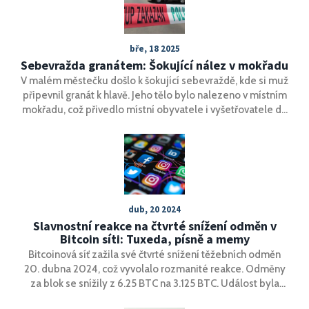
bře, 18 2025
Sebevražda granátem: Šokující nález v mokřadu
V malém městečku došlo k šokující sebevraždě, kde si muž
připevnil granát k hlavě. Jeho tělo bylo nalezeno v místním
mokřadu, což přivedlo místní obyvatele i vyšetřovatele do
stavu šoku a úděsu.
dub, 20 2024
Slavnostní reakce na čtvrté snížení odměn v
Bitcoin síti: Tuxeda, písně a memy
Bitcoinová síť zažila své čtvrté snížení těžebních odměn
20. dubna 2024, což vyvolalo rozmanité reakce. Odměny
za blok se snížily z 6.25 BTC na 3.125 BTC. Událost byla
oslavována na sociálních sítích a v krypto komunitě, ačkoliv