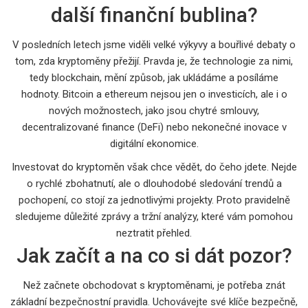
další finanční bublina?
V posledních letech jsme viděli velké výkyvy a bouřlivé debaty o
tom, zda kryptoměny přežijí. Pravda je, že technologie za nimi,
tedy blockchain, mění způsob, jak ukládáme a posíláme
hodnoty. Bitcoin a ethereum nejsou jen o investicích, ale i o
nových možnostech, jako jsou chytré smlouvy,
decentralizované finance (DeFi) nebo nekonečné inovace v
digitální ekonomice.
Investovat do kryptoměn však chce vědět, do čeho jdete. Nejde
o rychlé zbohatnutí, ale o dlouhodobé sledování trendů a
pochopení, co stojí za jednotlivými projekty. Proto pravidelně
sledujeme důležité zprávy a tržní analýzy, které vám pomohou
neztratit přehled.
Jak začít a na co si dát pozor?
Než začnete obchodovat s kryptoměnami, je potřeba znát
základní bezpečnostní pravidla. Uchovávejte své klíče bezpečně,