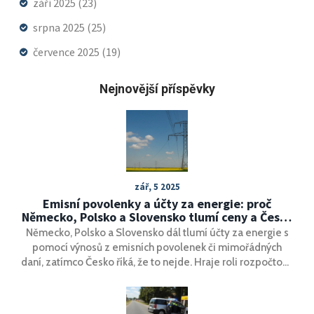
září 2025
(23)
srpna 2025
(25)
července 2025
(19)
Nejnovější příspěvky
zář, 5 2025
Emisní povolenky a účty za energie: proč
Německo, Polsko a Slovensko tlumí ceny a Česko
váhá
Německo, Polsko a Slovensko dál tlumí účty za energie s
pomocí výnosů z emisních povolenek či mimořádných
daní, zatímco Česko říká, že to nejde. Hraje roli rozpočtová
politika, unijní pravidla i to, kam směřují peníze z
povolenek. Přinášíme přehled, co sousedé dělají a jaké
má Česko možnosti v roce 2024 a 2025.