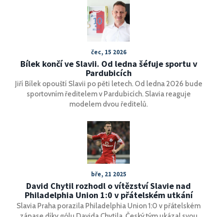
dopad na cenu byl minimální.
čec, 15 2026
Bílek končí ve Slavii. Od ledna šéfuje sportu v
Pardubicích
Jiří Bílek opouští Slavii po pěti letech. Od ledna 2026 bude
sportovním ředitelem v Pardubicích. Slavia reaguje
modelem dvou ředitelů.
bře, 21 2025
David Chytil rozhodl o vítězství Slavie nad
Philadelphia Union 1:0 v přátelském utkání
Slavia Praha porazila Philadelphia Union 1:0 v přátelském
zápase díky gólu Davida Chytila. Český tým ukázal svou