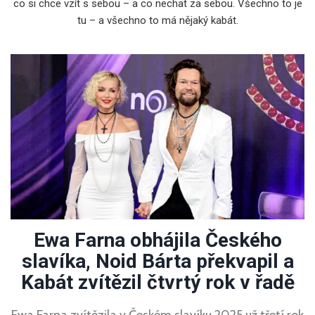
co si chce vzít s sebou – a co nechat za sebou. Všechno to je
tu – a všechno to má nějaký kabát.
Ewa Farna obhájila Českého
slavíka, Noid Bárta překvapil a
Kabát zvítězil čtvrtý rok v řadě
Ewa Farna zvítězila v Českém slavíku 2025 už třetí rok