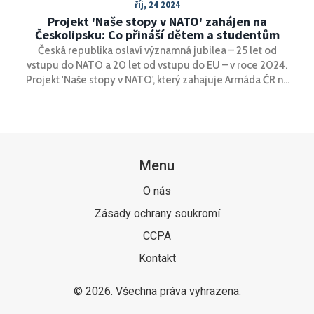
říj, 24 2024
Projekt 'Naše stopy v NATO' zahájen na
Českolipsku: Co přináší dětem a studentům
Česká republika oslaví významná jubilea – 25 let od
vstupu do NATO a 20 let od vstupu do EU – v roce 2024.
Projekt 'Naše stopy v NATO', který zahajuje Armáda ČR na
Českolipsku, cílí na vzdělávání dětí a studentů o důležitosti
mezinárodních organizací pro obranu a bezpečnost země.
Zároveň seznamuje s úkoly české armády a jejím
začleněním do mezinárodních sil.
Menu
O nás
Zásady ochrany soukromí
CCPA
Kontakt
© 2026. Všechna práva vyhrazena.