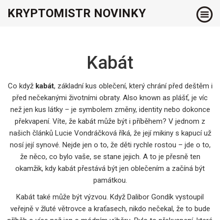
KRYPTOMISTR NOVINKY
Kabát
Co když
kabát
,
základní kus oblečení, který chrání před deštěm i
před nečekanými životními obraty
. Also known as
plášť
, je víc
než jen kus látky – je symbolem změny, identity nebo dokonce
překvapení.
Víte, že kabát může být i příběhem? V jednom z
našich článků Lucie Vondráčková říká, že její mikiny s kapucí už
nosí její synové. Nejde jen o to, že děti rychle rostou – jde o to,
že něco, co bylo vaše, se stane jejich. A to je přesně ten
okamžik, kdy kabát přestává být jen oblečením a začíná být
památkou.
Kabát také může být výzvou. Když Dalibor Gondík vystoupil
veřejně v žluté větrovce a kraťasech, nikdo nečekal, že to bude