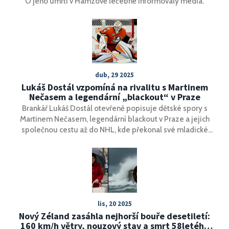
O jeho úmrtí v Hamzově léčebně informovaly média.
dub, 29 2025
Lukáš Dostál vzpomíná na rivalitu s Martinem
Nečasem a legendární „blackout“ v Praze
Brankář Lukáš Dostál otevřeně popisuje dětské spory s
Martinem Nečasem, legendární blackout v Praze a jejich
společnou cestu až do NHL, kde překonal své mladické
frustrace a stal se světovým šampionem.
lis, 20 2025
Nový Zéland zasáhla nejhorší bouře desetiletí:
160 km/h větry, nouzový stav a smrt 58letého