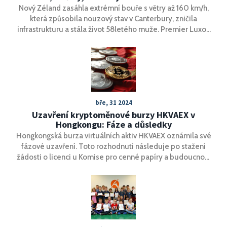
muže
Nový Zéland zasáhla extrémní bouře s větry až 160 km/h,
která způsobila nouzový stav v Canterbury, zničila
infrastrukturu a stála život 58letého muže. Premier Luxon
slíbil 15 milionů dolarů na pomoc.
bře, 31 2024
Uzavření kryptoměnové burzy HKVAEX v
Hongkongu: Fáze a důsledky
Hongkongská burza virtuálních aktiv HKVAEX oznámila své
fázové uzavření. Toto rozhodnutí následuje po stažení
žádosti o licenci u Komise pro cenné papíry a budoucnost
(SFC) kvůli nesplnění regulačních požadavků.