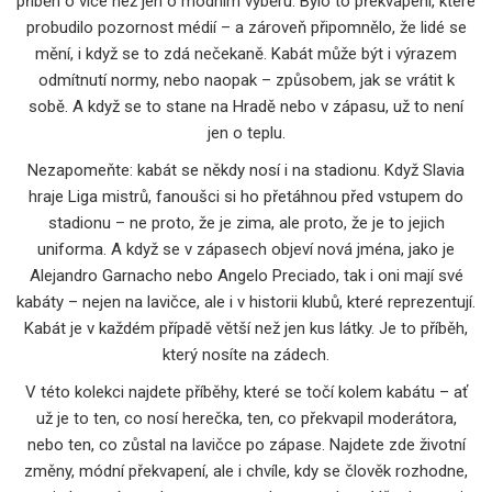
příběh o více než jen o módním výběru. Bylo to překvapení, které
probudilo pozornost médií – a zároveň připomnělo, že lidé se
mění, i když se to zdá nečekaně. Kabát může být i výrazem
odmítnutí normy, nebo naopak – způsobem, jak se vrátit k
sobě. A když se to stane na Hradě nebo v zápasu, už to není
jen o teplu.
Nezapomeňte: kabát se někdy nosí i na stadionu. Když Slavia
hraje Liga mistrů, fanoušci si ho přetáhnou před vstupem do
stadionu – ne proto, že je zima, ale proto, že je to jejich
uniforma. A když se v zápasech objeví nová jména, jako je
Alejandro Garnacho nebo Angelo Preciado, tak i oni mají své
kabáty – nejen na lavičce, ale i v historii klubů, které reprezentují.
Kabát je v každém případě větší než jen kus látky. Je to příběh,
který nosíte na zádech.
V této kolekci najdete příběhy, které se točí kolem kabátu – ať
už je to ten, co nosí herečka, ten, co překvapil moderátora,
nebo ten, co zůstal na lavičce po zápase. Najdete zde životní
změny, módní překvapení, ale i chvíle, kdy se člověk rozhodne,