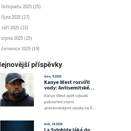
listopadu 2025
(25)
října 2025
(27)
září 2025
(23)
srpna 2025
(25)
července 2025
(19)
ejnovější příspěvky
úno, 9 2025
Kanye West rozvířil
vody: Antisemitské
výlevy, podpora pro
Kanye West opět vzbudil
Diddyho a kontrola
pobouření svými
nad manželkou
antisemitskými výroky na X,
obhajobou Diddyho a kritikou
Elona Muska. Také čelil kritice
kvě, 24 2025
kvůli odhaleným šatům své
La Sylphide láká do