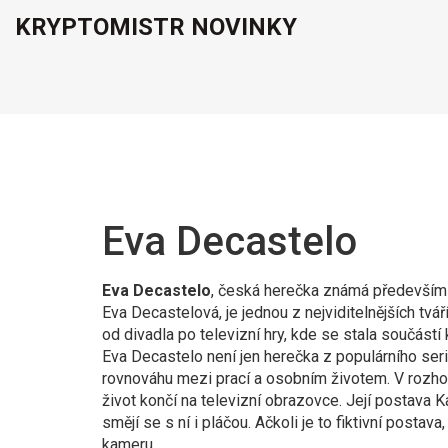
KRYPTOMISTR NOVINKY
Eva Decastelo
Eva Decastelo
,
česká herečka známá především z 
Eva Decastelová
, je jednou z nejviditelnějších t
od divadla po televizní hry, kde se stala součástí
Eva Decastelo není jen herečka z populárního seri
rovnováhu mezi prací a osobním životem. V rozhovo
život končí na televizní obrazovce. Její postava Kar
smějí se s ní i pláčou. Ačkoli je to fiktivní postav
kameru.