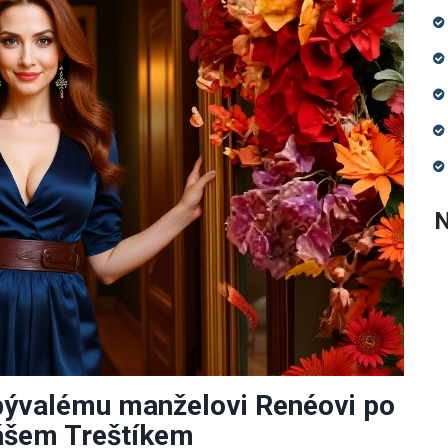
N
 bývalému manželovi Renéovi po
ášem Treštíkem