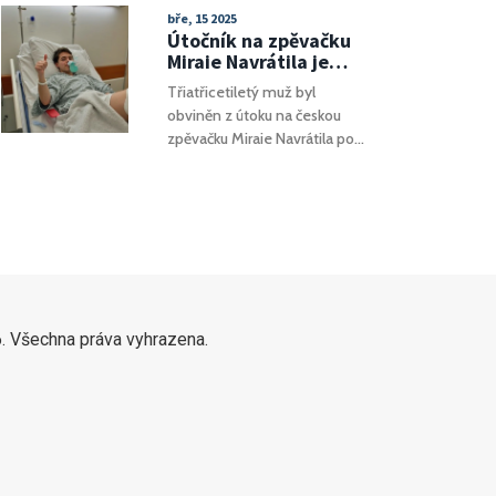
interiér.
podobu.
bře, 15 2025
Útočník na zpěvačku
Miraie Navrátila je
obviněn, hrozí mu až
Třiatřicetiletý muž byl
tři roky vězení
obviněn z útoku na českou
zpěvačku Miraie Navrátila po
jejím koncertu v Hradci
Králové v červenci 2023. Po
šestiměsíčním vyšetřování
policie podala formální
obvinění. Útočníkovi hrozí až
tři roky vězení, pokud bude
uznán vinným.
. Všechna práva vyhrazena.