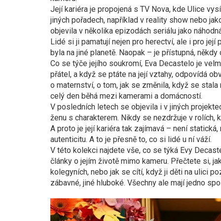
Její kariéra je propojená s TV Nova, kde Ulice vysí
jiných pořadech, například v reality show nebo jak
objevila v několika epizodách seriálu jako náhodn
Lidé si ji pamatují nejen pro herectví, ale i pro je
byla na jiné planetě. Naopak – je přístupná, něk
Co se týče jejího soukromí, Eva Decastelo je velm
přátel, a když se ptáte na její vztahy, odpovídá o
o maternství, o tom, jak se změnila, když se stala
celý den běhá mezi kamerami a domácností.
V posledních letech se objevila i v jiných projekt
ženu s charakterem. Nikdy se nezdržuje v rolích, kt
A proto je její kariéra tak zajímavá – není statická
autenticitu. A to je přesně to, co si lidé u ní váží.
V této kolekci najdete vše, co se týká Evy Decast
články o jejím životě mimo kameru. Přečtete si, ja
kolegyních, nebo jak se cítí, když ji děti na ulici p
zábavné, jiné hluboké. Všechny ale mají jedno spo