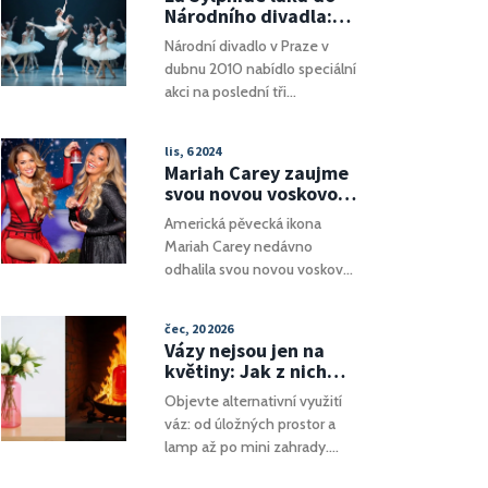
ženy na Grammy. Historie
Národního divadla:
jeho nenávistných projevů
Dva lístky za cenu
Národní divadlo v Praze v
vedla k ukončení řady
jednoho
dubnu 2010 nabídlo speciální
značkových spoluprací,
akci na poslední tři
přičemž organizace požadují
představení baletu La
zodpovědnost tváří v tvář
Sylphide: dva lístky za cenu
rostoucímu antisemitismu.
lis, 6 2024
jednoho. Diváci tak mohli za
Mariah Carey zaujme
zvýhodněných podmínek
svou novou voskovou
zažít klasické dílo choreografa
figurínou v muzeu
Americká pěvecká ikona
Bournonvillea.
Madame Tussauds v
Mariah Carey nedávno
New Yorku
odhalila svou novou voskovou
figurínu v muzeu Madame
Tussauds v New Yorku. Při
čec, 20 2026
slavnostním odhalení, které
Vázy nejsou jen na
proběhlo v neděli, byli
květiny: Jak z nich
fanoušci unešeni podobností
udělat stůl, lampu
Objevte alternativní využití
mezi zpěvačkou a její replikou.
nebo úložiště
váz: od úložných prostor a
Účast Mariah Carey na akci
lamp až po mini zahrady.
zvýšila vzrušení, když tým
Praktické tipy pro moderní
muzea dokonale zachytil její