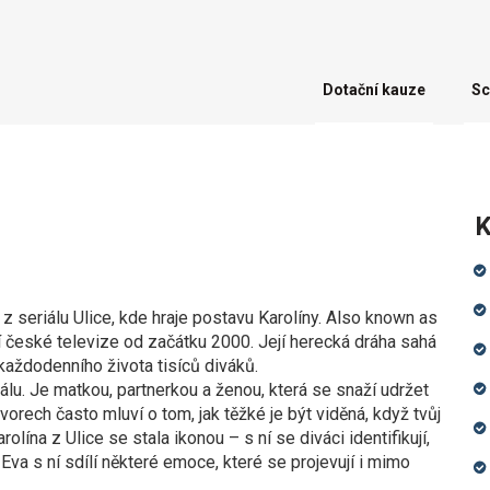
Dotační kauze
Sc
K
seriálu Ulice, kde hraje postavu Karolíny
. Also known as
váří české televize od začátku 2000. Její herecká dráha sahá
 každodenního života tisíců diváků.
álu. Je matkou, partnerkou a ženou, která se snaží udržet
rech často mluví o tom, jak těžké je být viděná, když tvůj
olína z Ulice se stala ikonou – s ní se diváci identifikují,
a, Eva s ní sdílí některé emoce, které se projevují i mimo