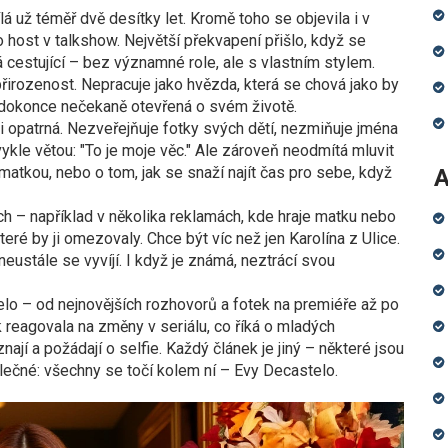
lá už téměř dvě desítky let. Kromě toho se objevila i v
o host v talkshow. Největší překvapení přišlo, když se
á cestující – bez významné role, ale s vlastním stylem.
jí přirozenost. Nepracuje jako hvězda, která se chová jako by
dy dokonce nečekaně otevřená o svém životě.
i opatrná. Nezveřejňuje fotky svých dětí, nezmiňuje jména
bvykle větou: "To je moje věc." Ale zároveň neodmítá mluvit
 matkou, nebo o tom, jak se snaží najít čas pro sebe, když
A
ech – například v několika reklamách, kde hraje matku nebo
eré by ji omezovaly. Chce být víc než jen Karolína z Ulice.
, neustále se vyvíjí. I když je známá, neztrácí svou
elo – od nejnovějších rozhovorů a fotek na premiéře až po
k reagovala na změny v seriálu, co říká o mladých
oznají a požádají o selfie. Každý článek je jiný – některé jsou
lečné: všechny se točí kolem ní – Evy Decastelo.