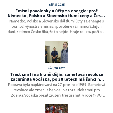
zář, 5 2025
Emisní povolenky a účty za energie: proč
Německo, Polsko a Slovensko tlumí ceny a Česko
váhá
Německo, Polsko a Slovensko dál tlumí účty za energie s
pomocí výnosů z emisních povolenek či mimořádných
daní, zatímco Česko říká, že to nejde. Hraje roli rozpočtová
politika, unijní pravidla i to, kam směřují peníze z
povolenek. Přinášíme přehled, co sousedé dělají a jaké
má Česko možnosti v roce 2024 a 2025.
zář, 20 2025
Trest smrti na hraně dějin: sametová revoluce
zachránila Vocáska, po 38 letech má šanci na
svobodu
Poprava byla naplánovaná na 27. prosince 1989. Sametová
revoluce ale změnila běh dějin a rozsudek smrti pro
Zdeňka Vocáska přežil zrušení trestu smrti v roce 1990.
Trest mu změnili na doživotí a po 38 letech ve vězení
získal podmíněné propuštění se sedmiletou zkušební
dobou. Státní zástupce se odvolal, rozhodne krajský soud.