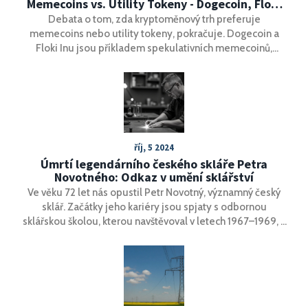
Memecoins vs. Utility Tokeny - Dogecoin, Floki
Inu a Scorpion Casino
Debata o tom, zda kryptoměnový trh preferuje
memecoins nebo utility tokeny, pokračuje. Dogecoin a
Floki Inu jsou příkladem spekulativních memecoinů,
zatímco Scorpion Casino nabízí reálnou užitnou hodnotu
prostřednictvím svého inovativního systému odměn.
říj, 5 2024
Úmrtí legendárního českého skláře Petra
Novotného: Odkaz v umění sklářství
Ve věku 72 let nás opustil Petr Novotný, významný český
sklář. Začátky jeho kariéry jsou spjaty s odbornou
sklářskou školou, kterou navštěvoval v letech 1967–1969, a
která položila základy jeho úspěšné dráhy. Novotného
odchod znamená velkou ztrátu pro české sklářství,
zanechává však po sobě bohaté dědictví v oblasti
uměleckého sklářství.