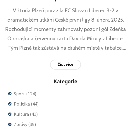
Viktoria Plzeň porazila FC Slovan Liberec 3-2 v
dramatickém utkání České první ligy 8. února 2025.
Rozhodující momenty zahrnovaly pozdní gól Zdeňka
Ondráška a červenou kartu Davida Mikuly z Liberce.
Tým Plzně tak zůstává na druhém místě v tabulce,
zatímco Liberec je desátý.
Číst více
Kategorie
Sport
(124)
Politika
(44)
Kultura
(41)
Zprávy
(39)