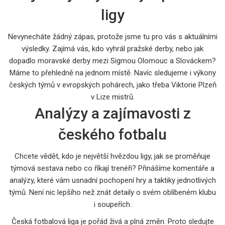
ligy
Nevynecháte žádný zápas, protože jsme tu pro vás s aktuálními
výsledky. Zajímá vás, kdo vyhrál pražské derby, nebo jak
dopadlo moravské derby mezi Sigmou Olomouc a Slováckem?
Máme to přehledně na jednom místě. Navíc sledujeme i výkony
českých týmů v evropských pohárech, jako třeba Viktorie Plzeň
v Lize mistrů.
Analýzy a zajímavosti z
českého fotbalu
Chcete vědět, kdo je největší hvězdou ligy, jak se proměňuje
týmová sestava nebo co říkají trenéři? Přinášíme komentáře a
analýzy, které vám usnadní pochopení hry a taktiky jednotlivých
týmů. Není nic lepšího než znát detaily o svém oblíbeném klubu
i soupeřích.
Česká fotbalová liga je pořád živá a plná změn. Proto sledujte