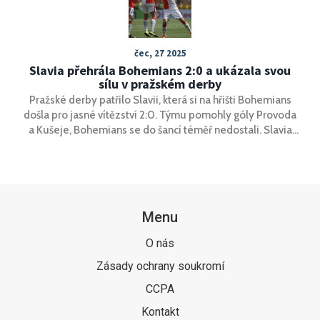
čec, 27 2025
Slavia přehrála Bohemians 2:0 a ukázala svou
sílu v pražském derby
Pražské derby patřilo Slavii, která si na hřišti Bohemians
došla pro jasné vítězství 2:0. Týmu pomohly góly Provoda
a Kušeje, Bohemians se do šancí téměř nedostali. Slavia
potvrdila svou formu a v tabulce dál drží čelní příčky.
Menu
O nás
Zásady ochrany soukromí
CCPA
Kontakt