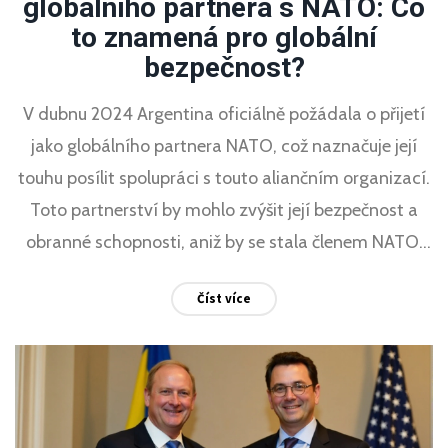
globálního partnera s NATO: Co
to znamená pro globální
bezpečnost?
V dubnu 2024 Argentina oficiálně požádala o přijetí
jako globálního partnera NATO, což naznačuje její
touhu posílit spolupráci s touto aliančním organizací.
Toto partnerství by mohlo zvýšit její bezpečnost a
obranné schopnosti, aniž by se stala členem NATO.
Tento krok je součástí širší strategie Argentiny zapojit
Číst více
se více do mezinárodních bezpečnostních fór a
diverzifikovat svoje strategická partnerství.