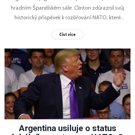
hradním Španělském sále. Clinton zdůraznil svůj
historický příspěvek k rozšiřování NATO, které
zahrnovalo i Českou republiku. Účastnili se další
Číst více
významní řečníci včetně bývalého generálního
tajemníka NATO George Robertsona.
Argentina usiluje o status