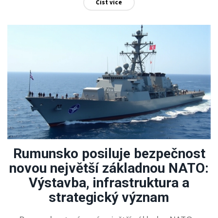
Číst více
rozšiřování NATO hraje klíčovou roli v zajištění
regionální bezpečnosti.
Rumunsko posiluje bezpečnost
novou největší základnou NATO:
Výstavba, infrastruktura a
strategický význam