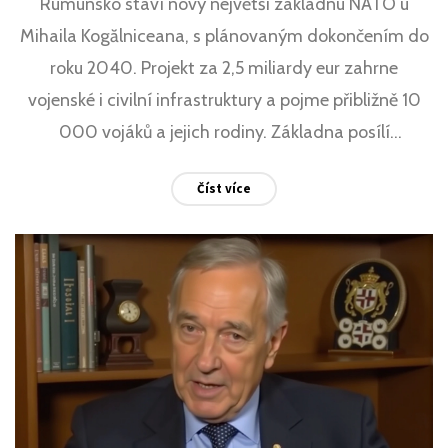
Rumunsko staví nový největší základnu NATO u
Mihaila Kogălniceana, s plánovaným dokončením do
roku 2040. Projekt za 2,5 miliardy eur zahrne
vojenské i civilní infrastruktury a pojme přibližně 10
000 vojáků a jejich rodiny. Základna posílí
bezpečnostní záruky v kontextu ukrajinského konfliktu
Číst více
a stane se klíčovou strukturou NATO na východním
křídle.