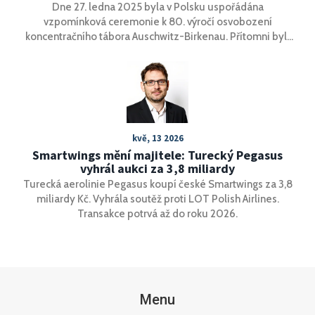
Dne 27. ledna 2025 byla v Polsku uspořádána
vzpomínková ceremonie k 80. výročí osvobození
koncentračního tábora Auschwitz-Birkenau. Přítomni byli
přeživší holocaustu i světoví lídři, kteří zdůraznili
důležitost paměti na tyto hrůzy a varovali před rostoucí
nenávistí a antisemitismem. Přeživší Tova Friedmanová
varovala před krizí nenávisti a nedůvěry, která může
vyústit v další zkázu.
kvě, 13 2026
Smartwings mění majitele: Turecký Pegasus
vyhrál aukci za 3,8 miliardy
Turecká aerolinie Pegasus koupí české Smartwings za 3,8
miliardy Kč. Vyhrála soutěž proti LOT Polish Airlines.
Transakce potrvá až do roku 2026.
Menu