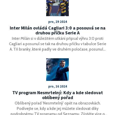
pro, 29 2024
Inter Milán ovládá Cagliari 3:0 a posouvá se na
druhou příčku Serie A
Inter Milán si v důležitém utkání připsal výhru 3:0 proti
Cagliari a posunul se tak na druhou příčku v tabulce Serie
A. Tři branky, které padly ve druhém poločase, posunuly
tým nerazzurri na pouhý bod za vedoucí Atalantu. Tento
triumf posiluje pozici Interu před nadcházejícím
střetnutím se stejným soupeřem v Supercoppa Italiana.
pro, 16 2024
TV program Nesmrtelný: Kdy a kde sledovat
oblíbený pořad
Oblíbený pořad 'Nesmrtelný' opět na obrazovkách.
Podívejte se, kdy a kde jej můžete sledovat díky
podrobnému TV programu od Seznamu. Zjistěte více o