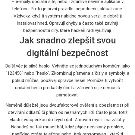
– e-maily, sociální sítě, nebo i zdánlivě nevinné aplikace v
telefonu. Proto je první pravidlo: nepodceňuj aktualizace.
Vždycky, když ti systém nabídne novou verzi, je dobré ji
instalovat hned. Opravují chyby a často také zavírají
bezpečnostní díry, které hackeři rádi využívají.
Jak snadno zlepšit svou
digitální bezpečnost
Další věc je silné heslo. Vyhněte se jednoduchým kombům jako
"123456" nebo "heslo". Zkombinuj písmena s čísly a symboly, a
pokud můžeš, používej správce hesel. Pomůže ti vytvořit
unikátní hesla pro každý účet a zároveň si je nemusíš
pamatovat.
Neméně důležité jsou dvoufaktorové ověření a obezřetnost při
otevírání odkazů či příloh od neznámých lidí. Často jsou totiž
vlastní vstupenkou do tvých dat. Zároveň mysli i na zálohy.
Nebudeš se tak muset bát, když přijde nečekaný problém,
například ztráta telefonu nebo útok ransomwaru, který ti