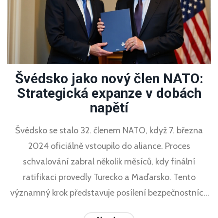
Švédsko jako nový člen NATO:
Strategická expanze v dobách
napětí
Švédsko se stalo 32. členem NATO, když 7. března
2024 oficiálně vstoupilo do aliance. Proces
schvalování zabral několik měsíců, kdy finální
ratifikaci provedly Turecko a Maďarsko. Tento
významný krok představuje posílení bezpečnostních
vazeb v době rostoucích geopolitických napětí, kdy