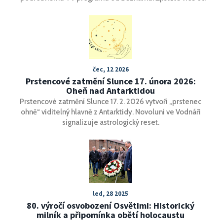
vysílacím čase a televizní stanici, kde bude pořad vysílán,
abyste o nic nepřišli. Užijte si kouzlo nesmrtelného
dobrodružství z pohodlí domova.
čec, 12 2026
Prstencové zatmění Slunce 17. února 2026:
Oheň nad Antarktidou
Prstencové zatmění Slunce 17. 2. 2026 vytvoří „prstenec
ohně“ viditelný hlavně z Antarktidy. Novoluní ve Vodnáři
signalizuje astrologický reset.
led, 28 2025
80. výročí osvobození Osvětimi: Historický
milník a připomínka obětí holocaustu