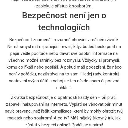
zablokuje přístup k souborům.
Bezpečnost není jen o
technologiích
Bezpečnost znamená i rozumné chování v reálném životě.
Nemá smysl mít nejsilnější firewall, když budeš heslo psát na
papír vedle počítače nebo dávat své osobní informace na
všechno možné stránky bez rozmyslu. Vždycky si promysli,
komu co říkáš nebo posíláš. A pokud máš podezření, že něco
není v pořádku, nezůstávej na to sám. Hledej rady, kontroluj
nastavení svých účtů a neboj se ten někde spam či podvod
nahlásit.
Zkrátka bezpečnost je o opatrnosti každý den – při práci,
zábavě i nakupování na internetu. Vyplatí se věnovat pár minut
navíc prevenci, než řešit komplikace, které by mohly ohrozit tvůj
majetek nebo soukromí. A co ty? Máš nějaký šikovný trik, jak
zůstat v bezpečí online? Poděl se s námi!