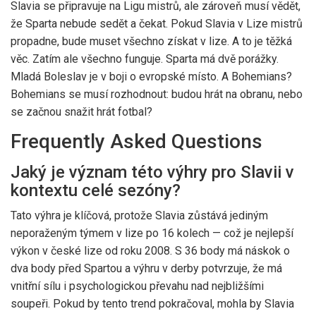
Slavia se připravuje na Ligu mistrů, ale zároveň musí vědět,
že Sparta nebude sedět a čekat. Pokud Slavia v Lize mistrů
propadne, bude muset všechno získat v lize. A to je těžká
věc. Zatím ale všechno funguje. Sparta má dvě porážky.
Mladá Boleslav je v boji o evropské místo. A Bohemians?
Bohemians se musí rozhodnout: budou hrát na obranu, nebo
se začnou snažit hrát fotbal?
Frequently Asked Questions
Jaký je význam této výhry pro Slavii v
kontextu celé sezóny?
Tato výhra je klíčová, protože Slavia zůstává jediným
neporaženým týmem v lize po 16 kolech — což je nejlepší
výkon v české lize od roku 2008. S 36 body má náskok o
dva body před Spartou a výhru v derby potvrzuje, že má
vnitřní sílu i psychologickou převahu nad nejbližšími
soupeři. Pokud by tento trend pokračoval, mohla by Slavia