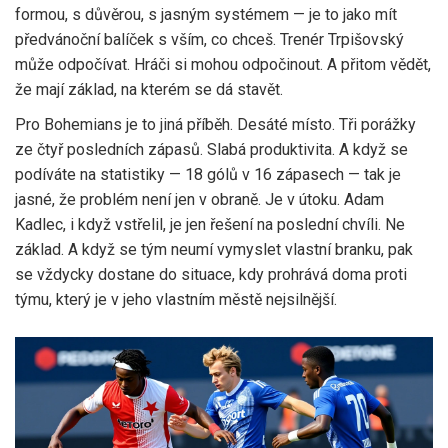
formou, s důvěrou, s jasným systémem — je to jako mít
předvánoční balíček s vším, co chceš. Trenér Trpišovský
může odpočívat. Hráči si mohou odpočinout. A přitom vědět,
že mají základ, na kterém se dá stavět.
Pro Bohemians je to jiná příběh. Desáté místo. Tři porážky
ze čtyř posledních zápasů. Slabá produktivita. A když se
podíváte na statistiky — 18 gólů v 16 zápasech — tak je
jasné, že problém není jen v obraně. Je v útoku. Adam
Kadlec, i když vstřelil, je jen řešení na poslední chvíli. Ne
základ. A když se tým neumí vymyslet vlastní branku, pak
se vždycky dostane do situace, kdy prohrává doma proti
týmu, který je v jeho vlastním městě nejsilnější.