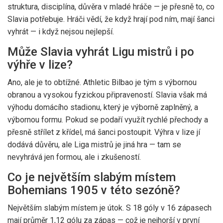
struktura, disciplína, důvěra v mladé hráče — je přesně to, co
Slavia potřebuje. Hráči vědí, že když hrají pod ním, mají šanci
vyhrát — i když nejsou nejlepší.
Může Slavia vyhrát Ligu mistrů i po
výhře v lize?
Ano, ale je to obtížné. Athletic Bilbao je tým s výbornou
obranou a vysokou fyzickou připraveností. Slavia však má
výhodu domácího stadionu, který je výborně zaplněný, a
výbornou formu. Pokud se podaří využít rychlé přechody a
přesně střílet z křídel, má šanci postoupit. Výhra v lize jí
dodává důvěru, ale Liga mistrů je jiná hra — tam se
nevyhrává jen formou, ale i zkušeností.
Co je největším slabým místem
Bohemians 1905 v této sezóně?
Největším slabým místem je útok. S 18 góly v 16 zápasech
mají průměr 1,12 gólu za zápas — což je nejhorší v první