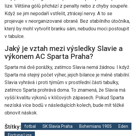
lize. Většina gólů přichází z penalty nebo z chyby soupeře.
Když se jim nepodaří vstřelit, ztrácejí nervy. A to se
projevuje v neorganizované obraně. Bez stabilního útočníka,
který by mohl vytvořit branku sám, nebudou moci postoupit
v tabulce.
Jaký je vztah mezi výsledky Slavie a
výkonem AC Sparta Praha?
Sparta má dvě porážky, zatímco Slavia nemá žádnou. I když
Sparta má stejný počet výher, jejich bilance je méně stabilní.
Slavia vyhrává i proti týmům v prostřední části tabulky,
zatímco Sparta prohrává doma. To znamená, že Slavia má
vyšší kvalitu výkonů v klíčových zápasech. Pokud Sparta
nezíská více bodů v následujících kolech, bude mít těžké
obnovit náskok.
Štítky:
fotbal
SK Slavia Praha
Bohemians 1905
Eden
Fortuna:Liga