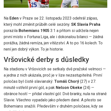
Na
Eden
v Praze se 22. listopadu 2023 odehrál zápas,
který mohl změnit průběh celé sezóny.
SK Slavia Praha
porazila
Bohemians 1905
3:1 a přitom si udržela nejen
první místo v
Fortuna:Liga
, ale i dokonalou bilanci — žádná
porážka, žádná remíza, jen vítězství. A to po 16 kolech. To
není jen dobrý výkon. To je historie.
Vršovické derby s důsledky
Na stadionu v
Vršovicích
se setkaly dvě pražské velmoci —
a jedna z nich ukázala, proč je v lize nezastupitelná. První
poločas byl čistě slavianský:
Tomáš Chorý
(27) v 27.
minutě vstřelil první gól, a pak
Nelson Okeke
(24) —
obránce hostí — přidal vlastní gól. Dvě branky, nula na straně
Slavie. Všechno vypadalo jako předem dané. A přesto se
Bohemians snažili. Především v druhém poločase, kdy se