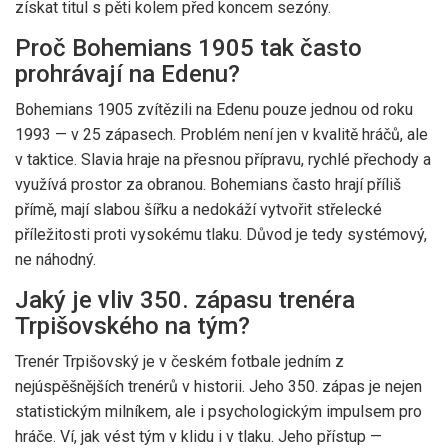
získat titul s pěti kolem před koncem sezóny.
Proč Bohemians 1905 tak často
prohrávají na Edenu?
Bohemians 1905 zvítězili na Edenu pouze jednou od roku
1993 — v 25 zápasech. Problém není jen v kvalitě hráčů, ale
v taktice. Slavia hraje na přesnou přípravu, rychlé přechody a
využívá prostor za obranou. Bohemians často hrají příliš
přímě, mají slabou šířku a nedokáží vytvořit střelecké
příležitosti proti vysokému tlaku. Důvod je tedy systémový,
ne náhodný.
Jaký je vliv 350. zápasu trenéra
Trpišovského na tým?
Trenér Trpišovský je v českém fotbale jedním z
nejúspěšnějších trenérů v historii. Jeho 350. zápas je nejen
statistickým milníkem, ale i psychologickým impulsem pro
hráče. Ví, jak vést tým v klidu i v tlaku. Jeho přístup —