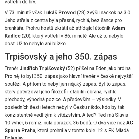
vstřelili do hry.
V 73. minutě však
Lukáš Provod
(28) zvýšil náskok na 3:0.
Jeho střela z centra byla přesná, rychlá, bez šance pro
brankáře. Prohru hostů zkrátil až střídající útočník
Adam
Kadlec
(20), který vstřelil v 86. minutě. Ale už to nebylo
dost. Už to nebylo ani blízko.
Trpišovský a jeho 350. zápas
Trenér
Jindřich Trpišovský
(52) přišel na Eden jako hrdina.
Pro něj to byl 350. zápas jako hlavní trenér v české nejvyšší
soutěži. A přitom to nebyl jen nějaký zápas. Byl to zápas,
který potvrzoval jeho filozofii: stabilní obrana, rychlé
přechody, výhodná pozice. A především — výsledky. V
posledních šesti letech nebyl v Česku nikdo, kdo by tak
konzistentně vedl tým k vítězstvím. A teď? Teď má Slavia
10 výher, 6 remíz, nula porážek. 36 bodů. O dva více než
AC
Sparta Praha
, která prohrála v tomto kole 1:2 s
FK Mladá
Boleslav
.