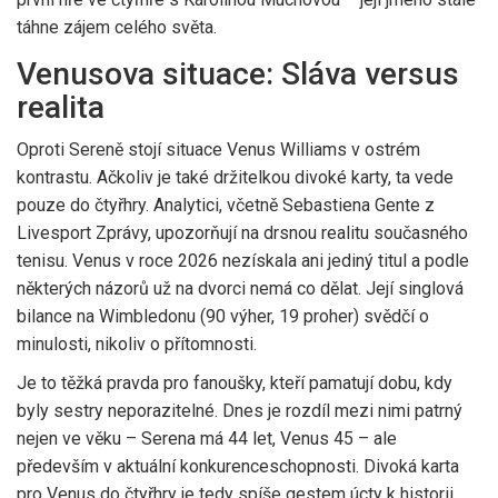
táhne zájem celého světa.
Venusova situace: Sláva versus
realita
Oproti Sereně stojí situace Venus Williams v ostrém
kontrastu. Ačkoliv je také držitelkou divoké karty, ta vede
pouze do čtyřhry. Analytici, včetně Sebastiena Gente z
Livesport Zprávy, upozorňují na drsnou realitu současného
tenisu. Venus v roce 2026 nezískala ani jediný titul a podle
některých názorů už na dvorci nemá co dělat. Její singlová
bilance na Wimbledonu (90 výher, 19 proher) svědčí o
minulosti, nikoliv o přítomnosti.
Je to těžká pravda pro fanoušky, kteří pamatují dobu, kdy
byly sestry neporazitelné. Dnes je rozdíl mezi nimi patrný
nejen ve věku – Serena má 44 let, Venus 45 – ale
především v aktuální konkurenceschopnosti. Divoká karta
pro Venus do čtyřhry je tedy spíše gestem úcty k historii