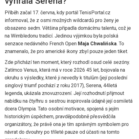
vyhrála Serena?
Příběh začal 17. června, kdy portál TenisPortal.cz
informoval, že z osmi možných wildcardů pro ženy je
obsazeno sedm. Většina připadla domácímu talentu, což je
na Wimbledonu tradicí. Jedinou výjimkou byla polská
senzace nedávného French Open
Maja Chwalińska
. To
znamenalo, že pro americké ikony zbyl pouze jeden tiket.
Zde přichází ten moment, který rozhodl osud celé sezóny.
Zatímco Venus, která má v roce 2026 45 let, bojovala na
okruhu s výsledky, které ji nevedly k titulům (její poslední
singlový triumf pochází z roku 2017), Serena, 44letá
legenda, ukázala znovuzrození. Její rozhodnutí přijmout
nabídku na čtyřhru s sestrou inspirovala údajně její osmiletá
dcera Olympia. Tato osobní motivace, spojená s jejím
historickým úspěchem, pravděpodobně přesvědčila
organizátory, že právě ona je tím správným symbolem pro
návrat do dvouhry po tříleté pauze od účasti na tomto