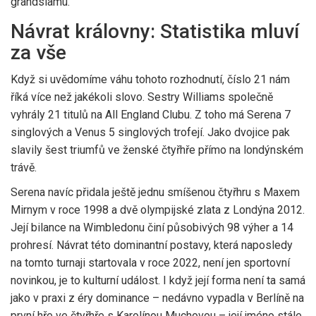
grandslamu.
Návrat královny: Statistika mluví
za vše
Když si uvědomíme váhu tohoto rozhodnutí, číslo 21 nám
říká více než jakékoli slovo. Sestry Williams společně
vyhrály 21 titulů na All England Clubu. Z toho má Serena 7
singlových a Venus 5 singlových trofejí. Jako dvojice pak
slavily šest triumfů ve ženské čtyřhře přímo na londýnském
trávě.
Serena navíc přidala ještě jednu smíšenou čtyřhru s Maxem
Mirnym v roce 1998 a dvě olympijské zlata z Londýna 2012.
Její bilance na Wimbledonu činí působivých 98 výher a 14
prohresí. Návrat této dominantní postavy, která naposledy
na tomto turnaji startovala v roce 2022, není jen sportovní
novinkou, je to kulturní událost. I když její forma není ta samá
jako v praxi z éry dominance – nedávno vypadla v Berlíně na
první hře ve čtyřhře s Karolínou Muchovou – její jméno stále