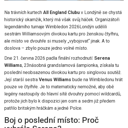
Na trávních kurtech
All England Clubu
v Londýně se chystá
historický okamžik, který má však svůj háček. Organizátoři
legendárního turnaje
Wimbledon 2026
Londýn
udělili
sestrám Williamsovým divokou kartu pro ženskou čtyřhru,
ale místo ve dvouhře si musely „vybojovat“ jinak. A to
doslova – zbylo pouze jedno volné místo.
Dne 21. června 2026 padla finální rozhodnutí:
Serena
Williams
,
23násobná grandslamová šampionka
, získala tu
poslední neobsazenou divokou kartu pro singlovou soutěž.
Její starší sestra
Venus Williams
bude na Wimbledonu hrát
pouze ve čtyřhře. Je to matematicky nemožné, aby obě
legény nastoupily do hlavní sítě dvouhry pomocí wildcardů,
protože jich bylo k dispozici jen osm a sedm již předem
patřilo britským hráčkám a jedné Polce.
Boj o poslední místo: Proč