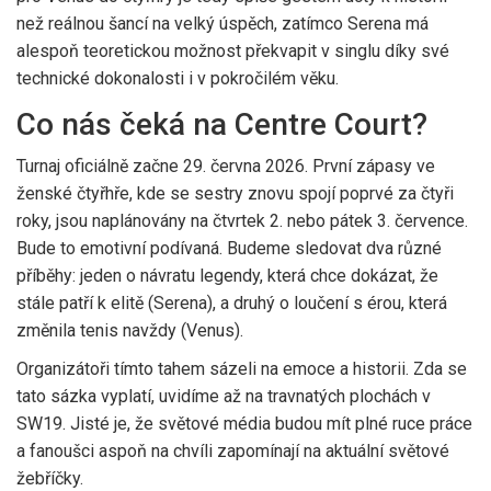
než reálnou šancí na velký úspěch, zatímco Serena má
alespoň teoretickou možnost překvapit v singlu díky své
technické dokonalosti i v pokročilém věku.
Co nás čeká na Centre Court?
Turnaj oficiálně začne 29. června 2026. První zápasy ve
ženské čtyřhře, kde se sestry znovu spojí poprvé za čtyři
roky, jsou naplánovány na čtvrtek 2. nebo pátek 3. července.
Bude to emotivní podívaná. Budeme sledovat dva různé
příběhy: jeden o návratu legendy, která chce dokázat, že
stále patří k elitě (Serena), a druhý o loučení s érou, která
změnila tenis navždy (Venus).
Organizátoři tímto tahem sázeli na emoce a historii. Zda se
tato sázka vyplatí, uvidíme až na travnatých plochách v
SW19. Jisté je, že světové média budou mít plné ruce práce
a fanoušci aspoň na chvíli zapomínají na aktuální světové
žebříčky.