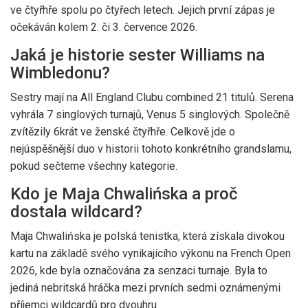
ve čtyřhře spolu po čtyřech letech. Jejich první zápas je
očekáván kolem 2. či 3. července 2026.
Jaká je historie sester Williams na
Wimbledonu?
Sestry mají na All England Clubu combined 21 titulů. Serena
vyhrála 7 singlových turnajů, Venus 5 singlových. Společně
zvítězily 6krát ve ženské čtyřhře. Celkově jde o
nejúspěšnější duo v historii tohoto konkrétního grandslamu,
pokud sečteme všechny kategorie.
Kdo je Maja Chwalińska a proč
dostala wildcard?
Maja Chwalińska je polská tenistka, která získala divokou
kartu na základě svého vynikajícího výkonu na French Open
2026, kde byla označována za senzaci turnaje. Byla to
jediná nebritská hráčka mezi prvních sedmi oznámenými
příjemci wildcardů pro dvouhru.