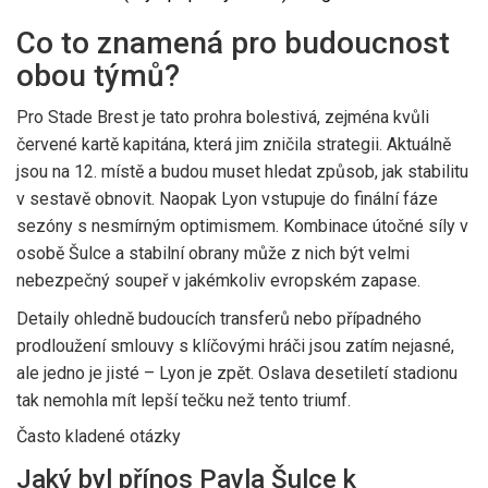
Co to znamená pro budoucnost
obou týmů?
Pro Stade Brest je tato prohra bolestivá, zejména kvůli
červené kartě kapitána, která jim zničila strategii. Aktuálně
jsou na 12. místě a budou muset hledat způsob, jak stabilitu
v sestavě obnovit. Naopak Lyon vstupuje do finální fáze
sezóny s nesmírným optimismem. Kombinace útočné síly v
osobě Šulce a stabilní obrany může z nich být velmi
nebezpečný soupeř v jakémkoliv evropském zapase.
Detaily ohledně budoucích transferů nebo případného
prodloužení smlouvy s klíčovými hráči jsou zatím nejasné,
ale jedno je jisté – Lyon je zpět. Oslava desetiletí stadionu
tak nemohla mít lepší tečku než tento triumf.
Často kladené otázky
Jaký byl přínos Pavla Šulce k