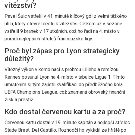
vítězství?
Pavel Šulc vstřelil v 41. minutě klíčový gól z velmi těžkého
úhlu, který otevřel cestu k vítězství. Celkem už v sezóně
vstřelil 9 branek v 17 utkáních, což ho řadí na 4. místo v
pořadí nejlepších střelců francouzské ligy.
Proč byl zápas pro Lyon strategicky
důležitý?
Vítězný výkon v kombinaci s prohrou Lilleho a remízou
Rennes posunul Lyon na 4. místo v tabulce Ligue 1. Tímto
umístěním si tým zajistil kvalifikaci do předběžného kola
UEFA Champions League, což znamená obrovský finanční
zisk a prestiž.
Kdo dostal červenou kartu a za proč?
Červenou kartu dostal v 19. minutě kapitán a nejlepší střelec
Stade Brest, Del Castillo. Rozhodčí ho vyklidil ze hřiště po