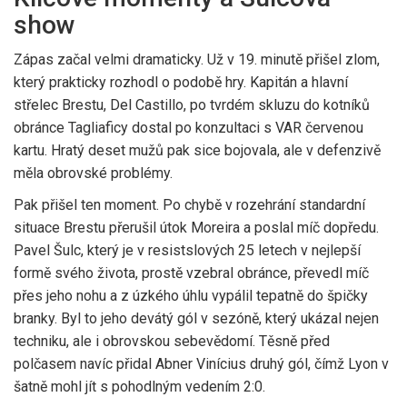
show
Zápas začal velmi dramaticky. Už v 19. minutě přišel zlom,
který prakticky rozhodl o podobě hry. Kapitán a hlavní
střelec Brestu, Del Castillo, po tvrdém skluzu do kotníků
obránce Tagliaficy dostal po konzultaci s VAR červenou
kartu. Hratý deset mužů pak sice bojovala, ale v defenzivě
měla obrovské problémy.
Pak přišel ten moment. Po chybě v rozehrání standardní
situace Brestu přerušil útok Moreira a poslal míč dopředu.
Pavel Šulc, který je v resistslových 25 letech v nejlepší
formě svého života, prostě vzebral obránce, převedl míč
přes jeho nohu a z úzkého úhlu vypálil tepatně do špičky
branky. Byl to jeho devátý gól v sezóně, který ukázal nejen
techniku, ale i obrovskou sebevědomí. Těsně před
polčasem navíc přidal Abner Vinícius druhý gól, čímž Lyon v
šatně mohl jít s pohodlným vedením 2:0.