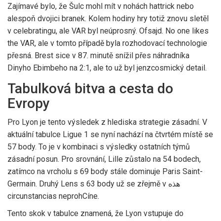
Zajímavé bylo, že Šulc mohl mít v nohách hattrick nebo
alespoň dvojici branek. Kolem hodiny hry totiž znovu sletěl
v celebratingu, ale VAR byl neúprosný. Ofsajd. No one likes
the VAR, ale v tomto případě byla rozhodovací technologie
přesná. Brest sice v 87. minutě snížil přes náhradníka
Dinyho Ebimbeho na 2:1, ale to už byl jenzcosmický detail.
Tabulková bitva a cesta do
Evropy
Pro Lyon je tento výsledek z hlediska strategie zásadní. V
aktuální tabulce Ligue 1 se nyní nachází na čtvrtém místě se
57 body. To je v kombinaci s výsledky ostatních týmů
zásadní posun. Pro srovnání, Lille zůstalo na 54 bodech,
zatímco na vrcholu s 69 body stále dominuje Paris Saint-
Germain. Druhý Lens s 63 body už se zřejmě v هذه
circunstancias neprohCíne.
Tento skok v tabulce znamená, že Lyon vstupuje do