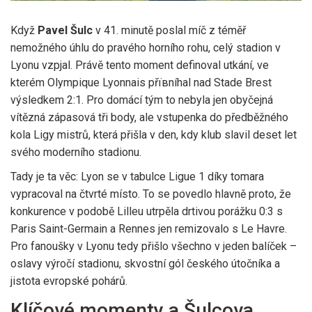
Když
Pavel Šulc
v 41. minutě poslal míč z téměř
nemožného úhlu do pravého horního rohu, celý stadion v
Lyonu
vzpjal. Právě tento moment definoval utkání, ve
kterém
Olympique Lyonnais
přївníhal nad
Stade Brest
výsledkem 2:1. Pro domácí tým to nebyla jen obyčejná
vítězná zápasová tři body, ale vstupenka do předběžného
kola Ligy mistrů, která přišla v den, kdy klub slavil deset let
svého moderního stadionu.
Tady je ta věc: Lyon se v tabulce Ligue 1 díky tomara
vypracoval na čtvrté místo. To se povedlo hlavně proto, že
konkurence v podobě Lilleu utrpěla drtivou porážku 0:3 s
Paris Saint-Germain a Rennes jen remizovalo s Le Havre.
Pro fanoušky v Lyonu tedy přišlo všechno v jeden balíček –
oslavy výročí stadionu, skvostní gól českého útočníka a
jistota evropské pohárů.
Klíčové momenty a Šulcova