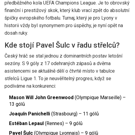
předběžného kola UEFA Champions League. Je to obrovský
finanční i prestižový skok, který klub vrací zpět do absolutní
špičky evropského fotbalu. Turnaj, který je pro Lyony v
historii vždy byl synonymem pro úspěchy, je nyní opět na
dosah ruky.
Kde stojí Pavel Šulc v řadu střelců?
Český hráč se stal jednou z dominantních postav letošní
sezóny. S 9 góly z 17 odehraných zápasů a dvěma
asistencemi se aktuálně dělí o čtvrté místo v tabulce
střelců Ligue 1. To je neuvěřitelný progres, když se
podíváme na konkurenci:
Mason Will John Greenwood
(Olympique Marseille) –
13 gólů
Joaquín Panichelli
(Strasbourg) – 11 gólů
Estéban Lepaul
(Rennes) – 9 gólů
Pavel Šulc
(Olympique Lyonnais) – 9 gólů