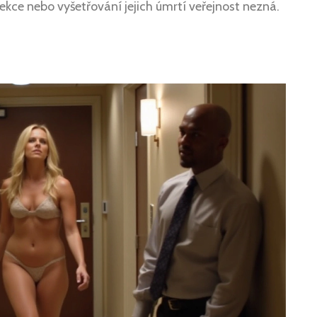
ekce nebo vyšetřování jejich úmrtí veřejnost nezná.