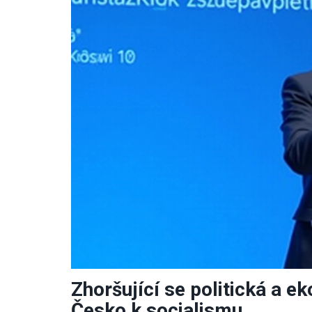
Zhoršující se politická a e
Česko k socialismu