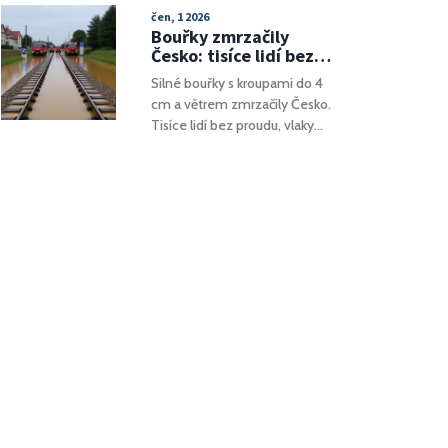
byty v Praze. Jeho klient tvrdí,
regionu.
čen, 1 2026
že Petrouš vybíral peníze za
Bouřky zmrzačily
zajištění pronájmu a
Česko: tisíce lidí bez
pozdějšího odkupu luxusních
proudu, kroupy jako
Silné bouřky s kroupami do 4
bytů, a přitom používal
vejce
cm a větrem zmrzačily Česko.
falešné dokumenty. TCP se
Tisíce lidí bez proudu, vlaky
brání trestním oznámením,
zastaveny, hasiči řešili stovky
Petrouš vinu popírá.
zásahů.