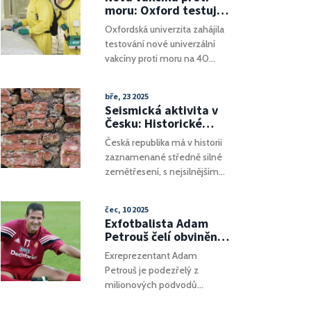
moru: Oxford testuje
první univerzální
Oxfordská univerzita zahájila
ochranu s technologií
testování nové univerzální
Vaxzevria
vakcíny proti moru na 40
dobrovolnících, která využívá
moderní technologii
bře, 23 2025
šimpanzího adenoviru
Seismická aktivita v
ChAdOx1. Zkušební fáze se
Česku: Historické
zaměřuje na bezpečnost a
otřesy a současná
Česká republika má v historii
imunitní odpověď po dobu
rizika
zaznamenané středně silné
jednoho roku.
zemětřesení, s nejsilnějším
moderním případem o
magniudě 5,0 z roku 2023.
čec, 10 2025
Historické odhady naznačují,
Exfotbalista Adam
že kolem roku 1444 došlo k
Petrouš čelí obvinění z
otřesu o mag. 6,7. Současná
rozsáhlých podvodů s
Exreprezentant Adam
seismická aktivita zůstává
luxusními byty v Praze
Petrouš je podezřelý z
omezená s průměrem sedmi
milionových podvodů
zemětřesení ročně s
spojených s magistrátními
magnitudou ≥4,0 v rámci