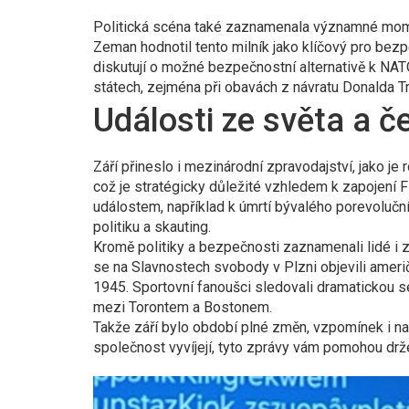
Politická scéna také zaznamenala významné momen
Zeman hodnotil tento milník jako klíčový pro bez
diskutují o možné bezpečnostní alternativě k NAT
státech, zejména při obavách z návratu Donalda T
Události ze světa a č
Září přineslo i mezinárodní zpravodajství, jako j
což je stratégicky důležité vzhledem k zapojení
událostem, například k úmrtí bývalého porevoluční
politiku a skauting.
Kromě politiky a bezpečnosti zaznamenali lidé i z
se na Slavnostech svobody v Plzni objevili američ
1945. Sportovní fanoušci sledovali dramatickou 
mezi Torontem a Bostonem.
Takže září bylo období plné změn, vzpomínek i nap
společnost vyvíjejí, tyto zprávy vám pomohou dr