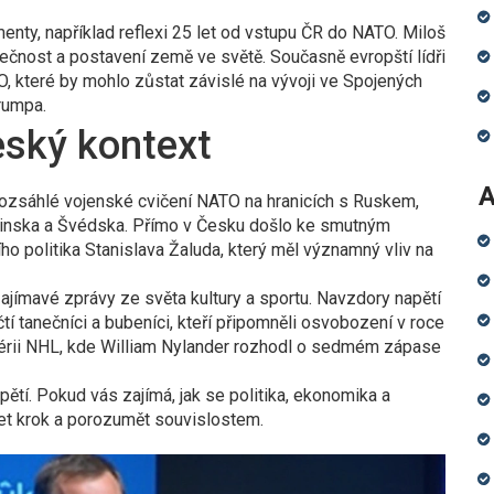
ty, například reflexi 25 let od vstupu ČR do NATO. Miloš
pečnost a postavení země ve světě. Současně evropští lídři
O, které by mohlo zůstat závislé na vývoji ve Spojených
rumpa.
eský kontext
A
e rozsáhlé vojenské cvičení NATO na hranicích s Ruskem,
 Finska a Švédska. Přímo v Česku došlo ke smutným
ho politika Stanislava Žaluda, který měl významný vliv na
ajímavé zprávy ze světa kultury a sportu. Navzdory napětí
tí tanečníci a bubeníci, kteří připomněli osvobození v roce
sérii NHL, kde William Nylander rozhodl o sedmém zápase
ětí. Pokud vás zajímá, jak se politika, ekonomika a
žet krok a porozumět souvislostem.