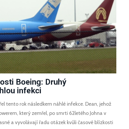
osti Boeing: Druhý
hlou infekci
el tento rok následkem náhlé infekce. Dean, jehož
owerem, který zemřel, po smrti 62letého Johna v
asné a vyvolávají řadu otázek kvůli časové blízkosti