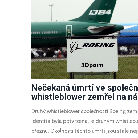
Nečekaná úmrtí ve společn
whistleblower zemřel na ná
Druhý whistleblower společnosti Boeing zemř
identita byla potvrzena, je druhým whistlebl
březnu. Okolnosti těchto úmrtí jsou stále nej