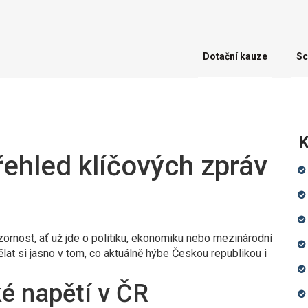
Dotační kauze
Sc
K
řehled klíčových zpráv
ozornost, ať už jde o politiku, ekonomiku nebo mezinárodní
dělat si jasno v tom, co aktuálně hýbe Českou republikou i
ké napětí v ČR