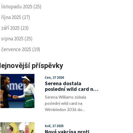
listopadu 2025
(25)
října 2025
(27)
září 2025
(23)
srpna 2025
(25)
července 2025
(19)
ejnovější příspěvky
čen, 27 2026
Serena dostala
poslední wild card na
Wimbledon, Venus jen
Serena Williams získala
do čtyřhry
poslední wild card na
Wimbledon 2026 do
dvouhry. Sestra Venus hraje
jen čtyřhru. Historický návrat
kvě, 17 2025
legend.
Nová vakcína proti