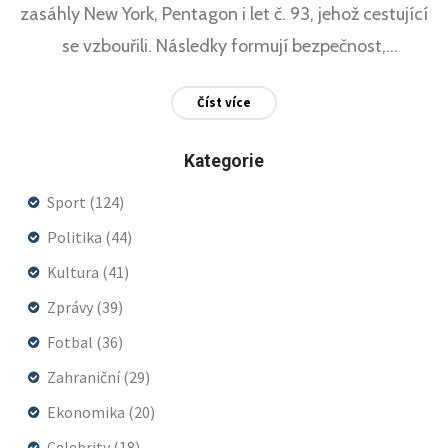
zasáhly New York, Pentagon i let č. 93, jehož cestující
se vzbouřili. Následky formují bezpečnost,
zdravotnictví i politiku USA dodnes.
Číst více
Kategorie
Sport
(124)
Politika
(44)
Kultura
(41)
Zprávy
(39)
Fotbal
(36)
Zahraniční
(29)
Ekonomika
(20)
Celebrity
(18)