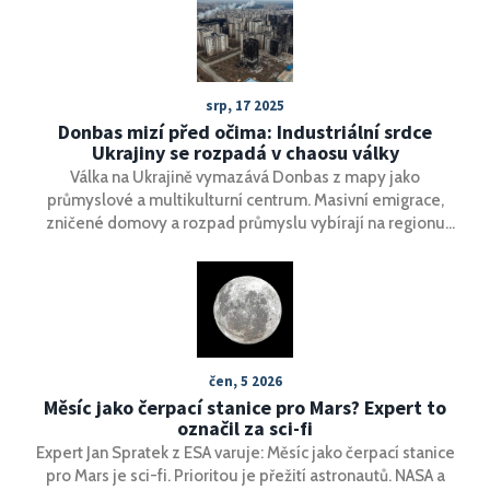
srp, 17 2025
Donbas mizí před očima: Industriální srdce
Ukrajiny se rozpadá v chaosu války
Válka na Ukrajině vymazává Donbas z mapy jako
průmyslové a multikulturní centrum. Masivní emigrace,
zničené domovy a rozpad průmyslu vybírají na regionu
krutou daň. Někdejší rozporuplná, ale živá oblast přestává
existovat a otázka její budoucnosti zůstává zcela
otevřená.
čen, 5 2026
Měsíc jako čerpací stanice pro Mars? Expert to
označil za sci-fi
Expert Jan Spratek z ESA varuje: Měsíc jako čerpací stanice
pro Mars je sci-fi. Prioritou je přežití astronautů. NASA a