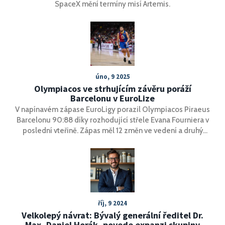
SpaceX mění termíny misí Artemis.
úno, 9 2025
Olympiacos ve strhujícím závěru poráží
Barcelonu v EuroLize
V napínavém zápase EuroLigy porazil Olympiacos Piraeus
Barcelonu 90:88 díky rozhodující střele Evana Fourniera v
poslední vteřině. Zápas měl 12 změn ve vedení a druhý
poločas byl dramaticky zvratový, s klíčovou rolí Sashy
Vezenkova a Kevina Puntera. Olympiacos si udržel první
místo v tabulce a zlepšil rekord na 19-7, zatímco Barcelona
klesla na 14-12.
říj, 9 2024
Velkolepý návrat: Bývalý generální ředitel Dr.
Max, Daniel Horák, povede expanzi skupiny