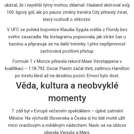
ukázal, že i největší týmy mohou zklamat. Haaland skóroval svůj
100. ligový gól, ale po pauze změny trenéra City přinesly zvrat,
který rozhodl o vítězství.
V UFC se polská bojovnice Klaudia Sygula vrátila z Floridy bez
svého zavazadla. Na Instagramu popisovala, jak stráví čas u
bazénu a připravuje se na další tréninky. I přes nepříjemnost
zachovává pozitivní přístup.
Formule 1 v Monze přinesla rekord Maxe Verstappena v
kvalifikaci – 1:18.792. Oscar Piastri začal třetí, zatímco Hamilton
po trestu klesl až na desátou pozici. Emocí bylo dost.
Věda, kultura a neobvyklé
momenty
7. září byl v Evropě večerním spektáklem – úplné zatmění
Měsíce. Na východě Slovenska a Česka si ho lidé mohli užít
mezi oranžovým a měděným nádechem. Navíc se na obloze
objevila Venuše a Mars.