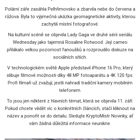
Polární záře zasáhla Pelhřimovsko a zbarvila nebe do červena a
růžova. Byla to výjimečná ukázka geomagnetické aktivity, kterou
zachytili místní fotografové.
Na kulturní scéně se objevila Lady Gaga ve druhé sérii seriálu
Wednesday jako tajemná Rosaline Rotwood. Její cameo
přilákalo velkou pozornost fanoušků a rozproudilo diskuze na
sociálních sítích.
V technologickém světě Apple představil iPhone 16 Pro, který
slibuje filmové možnosti díky 48 MP fotoaparátu a 4K 120 fps.
Profi filmaři už zvažují, jestli nahradí tradiční kamery mobilním
telefonem.
To jsou jen některé z hlavních témat, která se objevila 11. září.
Pokud chcete vědět víc o konkrétních článcích, stačí kliknout na
název a ponořit se do detailu. Sledujte KryptoMistr Novinky, ať
vám žádná důležitá informace neunikne.