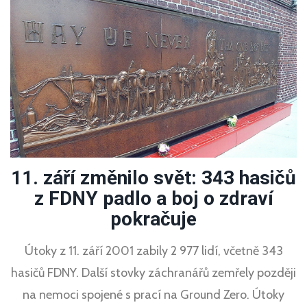
11. září změnilo svět: 343 hasičů
z FDNY padlo a boj o zdraví
pokračuje
Útoky z 11. září 2001 zabily 2 977 lidí, včetně 343
hasičů FDNY. Další stovky záchranářů zemřely později
na nemoci spojené s prací na Ground Zero. Útoky